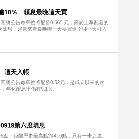
利率逾10％ 領息最晚這天買
爐！官網公告每單位將配發0.565 元，高於上季配發的
與本次除息，趕緊來看最晚哪一天要買進？哪一天可入
％ 這天入帳
爐！官網公告每單位將配發0.52元，是成立以來的次
，年化配息率仍有9.1％。
0918第六度填息
6點，距離歷史最高點24416點，只有一步之遙。