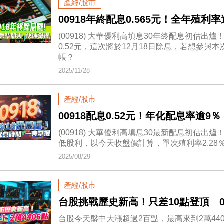
產經/股市
00918年終配息0.565元！全年殖
(00918) 大華優利高填息30年終配息初估出
0.52元，這次將於12月18日除息，若想參
帳？
2025/11/28
產經/股市
00918配息0.52元！年化配息率逾9
(00918) 大華優利高填息30最新配息初估出
低股利，以今天收盤價計算，單次殖利率2.28％
2025/08/29
產經/股市
台股挑戰歷史新高！只差10點登頂 0
台股今天盤中大漲超過2百點，最高來到2萬440