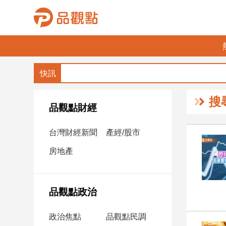
品
觀
點
財
搜
經
品觀點財經
台
台灣財經新聞
產經/股市
灣
財
房地產
經
新
聞
品觀點政治
產
經/
政治焦點
品觀點民調
股