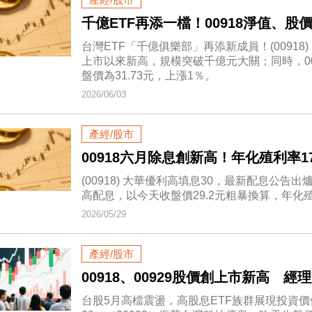
千億ETF再添一檔！00918淨值、
台灣ETF「千億俱樂部」再添新成員！(00918) 
上市以來新高，規模突破千億元大關；同時，009
盤價為31.73元，上漲1％。
2026/06/03
產經/股市
00918六月除息創新高！年化殖利率1
(00918) 大華優利高填息30，最新配息公告
高配息，以今天收盤價29.2元粗暴換算，年化殖利
2026/05/29
產經/股市
00918、00929股價創上市新高 
台股5月高檔震盪，高股息ETF族群展現投資價值