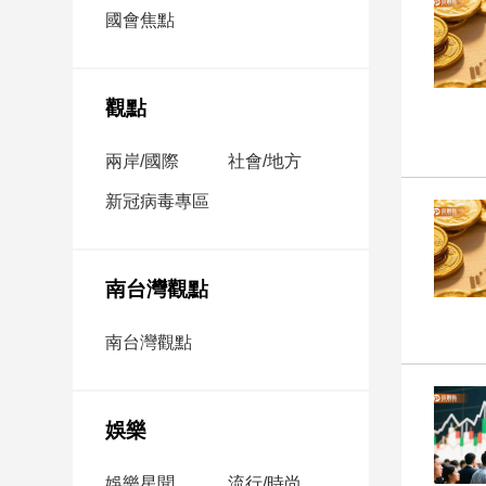
市
國會焦點
房
地
產
觀點
兩岸/國際
社會/地方
品
觀
新冠病毒專區
點
政
治
南台灣觀點
政
南台灣觀點
治
焦
點
娛樂
品
觀
點
娛樂星聞
流行/時尚