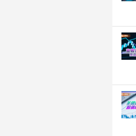
娛
樂
娛
樂
星
聞
流
行/
時
尚
追
星
生
活