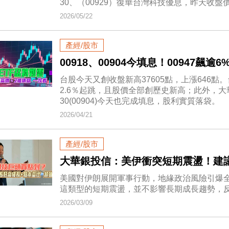
30、（00929）復華台灣科技優息，昨天收
2026/05/22
產經/股市
00918、00904今填息！00947飆
台股今天又創收盤新高37605點，上漲646
2.6％起跳，且股價全部創歷史新高；此外，大華
30(00904)今天也完成填息，股利實質落袋。
2026/04/21
產經/股市
大華銀投信：美伊衝突短期震盪！建議
美國對伊朗展開軍事行動，地緣政治風險引爆
這類型的短期震盪，並不影響長期成長趨勢，
2026/03/09