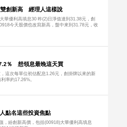
股價雙創新高 經理人這樣說
大華優利高填息30 昨(2)日淨值達到31.38元，創
18今天股價也改寫新高，盤中來到31.78元，收
7.2％ 想領息最晚這天買
出爐，這次每單位初估配息1.26元，創掛牌以來的新
率約17.26%。
經理人點名這些投資焦點
，紛創新高價，包括(00918)大華優利高填息