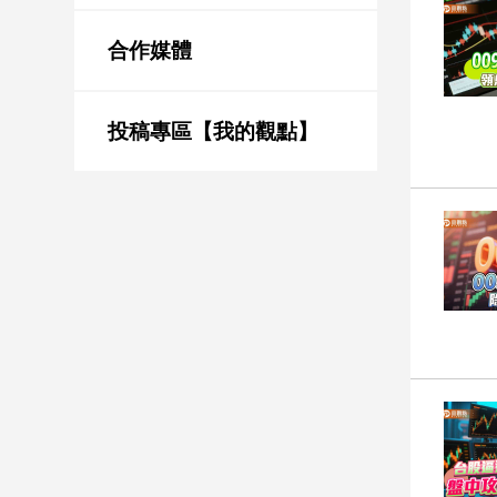
新
冠
合作媒體
病
毒
專
區
投稿專區【我的觀點】
南
台
灣
觀
點
南
台
灣
觀
點