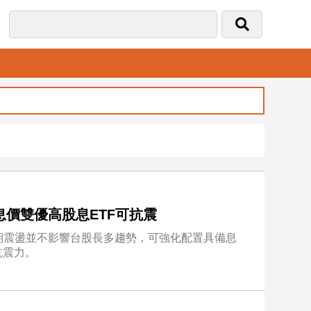
音
價雙優高股息ETF可抗震
期震盪並不影響台股長多趨勢，可強化配置具備息
抗震力。