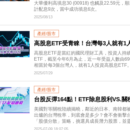
大華優利高填息30 (00918) 也觸及22.5
計配息9次，當中成功填息6次。
2025/08/13
產經/股市
高股息ETF受青睞！台灣每3人就有1
高股息ETF是當紅的國民理財工具，投資人持
ETF，截至今年6月為止，近一年受益人數由690
相當於每3個台灣人，就有1人投資高股息ETF
2025/07/29
產經/股市
台股反彈164點！ETF除息股利VS
美國對等關稅陸續揭曉，鄰近的日本、南韓都被
出爐的台灣稅率，到底會是多少？會不會衝擊
「股債分散」策略，挑選具成長潛力股票，並
2025-07-09 18:07:05