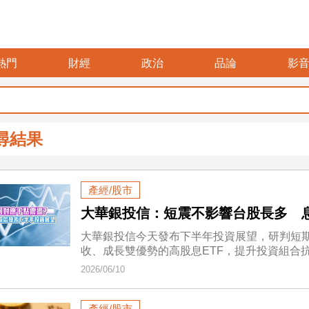
熱門
財經
政治
品論
影
尋結果
產經/股市
大華銀投信：短震不影響台股長多 息
大華銀投信今天發布下半年投資展望，研判短
收、成長雙優勢的高股息ETF，提升投資組合
2026/06/10
產經/股市