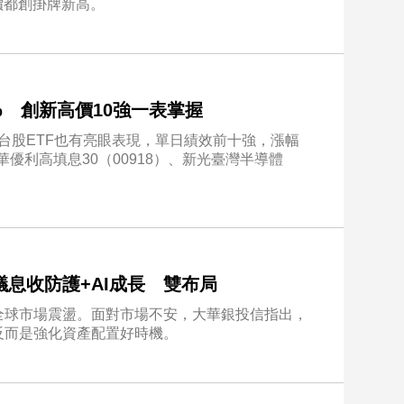
盤價都創掛牌新高。
逾6% 創新高價10強一表掌握
點。台股ETF也有亮眼表現，單日績效前十強，漲幅
優利高填息30（00918）、新光臺灣半導體
息收防護+AI成長 雙布局
全球市場震盪。面對市場不安，大華銀投信指出，
反而是強化資產配置好時機。