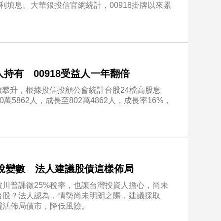
9元，順利填息。大華銀投信官網統計，00918掛牌以來累
人持有 00918受益人一年翻倍
續攀升，根據投信投顧公會統計台股24檔高股息
萬5862人，成長至802萬4862人，成長率16%，
。
.關稅變數 法人建議股債這樣佈局
川普課徵25%稅率，也讓台灣投資人擔心，尚未
台股？法人認為，情勢尚未明朗之際，建議採取
靈活佈局債市，降低風險。