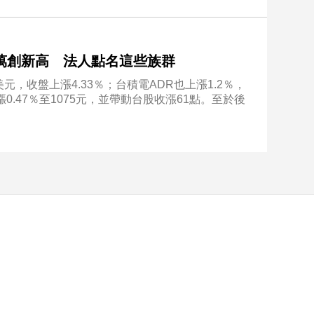
5萬創新高 法人點名這些族群
元，收盤上漲4.33％；台積電ADR也上漲1.2％，
0.47％至1075元，並帶動台股收漲61點。至於後