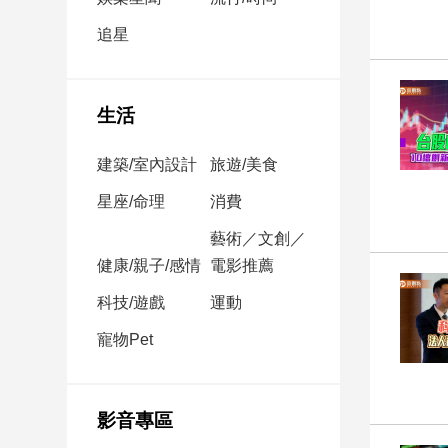
民
調
追星
國
會
焦
生活
點
建築/室內設計
旅遊/美食
觀
星座/命理
消費
點
藝術／文創／
健康/親子/感情
電影推薦
兩
岸/
科技/遊戲
運動
國
際
寵物Pet
社
會/
地
影音專區
方