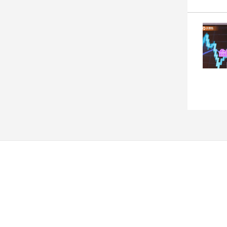
建
築/
室
內
設
計
旅
遊/
美
食
星
座/
命
理
消
費
健
康/
親