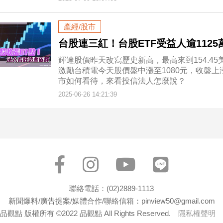
產經/股市
台股連三紅！台股ETF受益人逾112
輝達股價昨天改寫歷史新高，最高來到154.45美
激勵台積電今天股價盤中漲至1080元，收盤上漲
市如何看待，來看投信法人怎麼說？
2025-06-26 14:21:39
聯絡電話：(02)2889-1113
新聞爆料/廣告提案/媒體合作/聯絡信箱：pinview50@gmail.com
品觀點 版權所有 ©2022 品觀點 All Rights Reserved.
隱私權聲明