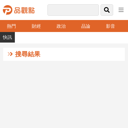
熱門
財經
政治
品論
影音
品
觀
點
財
搜尋結果
經
台
灣
財
經
新
聞
產
經/
股