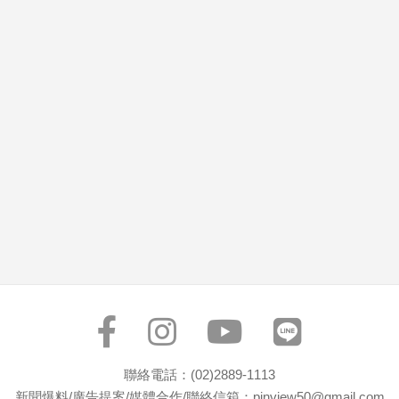
市
房
地
產
品
觀
點
政
治
政
治
焦
點
品
觀
聯絡電話：(02)2889-1113
點
新聞爆料/廣告提案/媒體合作/聯絡信箱：pinview50@gmail.com