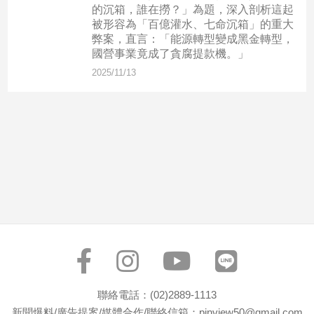
市
的沉箱，誰在撈？」為題，深入剖析這起
被形容為「百億灌水、七命沉箱」的重大
房
弊案，直言：「能源轉型變成黑金轉型，
地
國營事業竟成了貪腐提款機。」
產
2025/11/13
品
觀
點
政
治
政
治
焦
點
品
觀
聯絡電話：(02)2889-1113
點
新聞爆料/廣告提案/媒體合作/聯絡信箱：pinview50@gmail.com