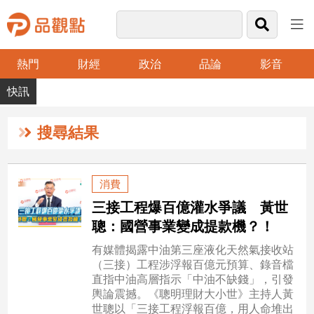
熱門
財經
政治
品論
影音
品
觀
點
財
搜尋結果
經
台
消費
灣
三接工程爆百億灌水爭議 黃世
財
經
聰：國營事業變成提款機？！
新
有媒體揭露中油第三座液化天然氣接收站
聞
（三接）工程涉浮報百億元預算、錄音檔
產
直指中油高層指示「中油不缺錢」，引發
經/
輿論震撼。《聰明理財大小世》主持人黃
股
世聰以「三接工程浮報百億，用人命堆出