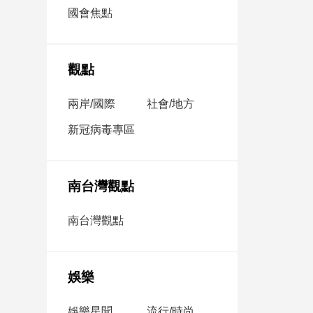
市
國會焦點
房
地
產
觀點
兩岸/國際
社會/地方
品
觀
新冠病毒專區
點
政
治
南台灣觀點
政
南台灣觀點
治
焦
點
娛樂
品
觀
點
娛樂星聞
流行/時尚