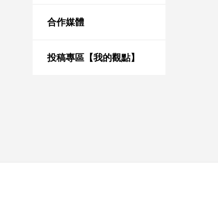
新
冠
合作媒體
病
毒
專
區
投稿專區【我的觀點】
南
台
灣
觀
點
南
台
灣
觀
點