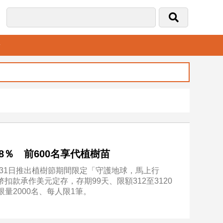
音
8％ 前600名享代植樹苗
31日推出植樹節期間限定「守護地球，馬上行
扣款承作美元定存，存期99天、限額312至3120
限量2000名、每人限1筆。