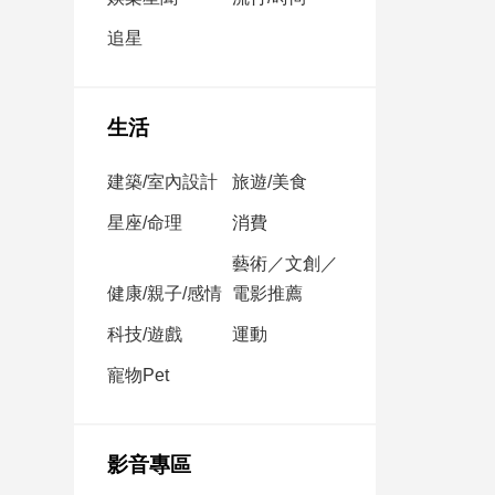
民
調
追星
國
會
焦
生活
點
建築/室內設計
旅遊/美食
觀
星座/命理
消費
點
藝術／文創／
健康/親子/感情
電影推薦
兩
岸/
科技/遊戲
運動
國
際
寵物Pet
社
會/
地
影音專區
方