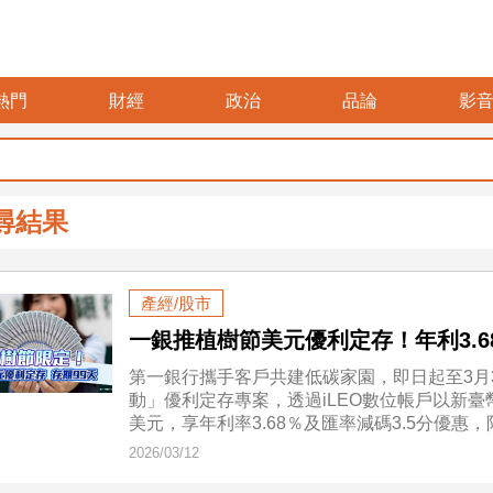
熱門
財經
政治
品論
影
尋結果
產經/股市
一銀推植樹節美元優利定存！年利3.6
第一銀行攜手客戶共建低碳家園，即日起至3月
動」優利定存專案，透過iLEO數位帳戶以新臺幣
美元，享年利率3.68％及匯率減碼3.5分優惠，
2026/03/12