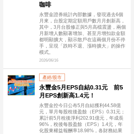
咖啡
建
築/
永豐金證券統計內部數據，發現過去6個
室
月來，台股定期定額用戶數月月創新高，
內
其中，3月台股修正與5月高檔震盪，兩個
設
月新增人數顯著增加、甚至月增扣款金額
計
都明顯擴大，顯示散戶在這兩個月份不停
手，呈現「跌時不退、漲時擴大」的操作
旅
模式。
遊/
2026/06/16
美
食
星
產經/股市
座/
永豐金5月EPS自結0.31元 前5
命
月EPS創新高1.4元！
理
消
永豐金控今日公布5月自結獲利44.58億
費
元，單月每股稅後盈餘（EPS）0.31元；
累計前5月稅後淨利202.91億元，年成長
健
96%，稅後每股盈餘（EPS）1.4元，年
康/
化股東權益報酬率18.98%，各財務結果
親