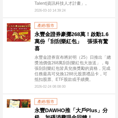
Talent)資訊科技人才計畫」。
2026-03-10 14:39:24
產經/股市
永豐金證券豪擲268萬！啟動1.6
萬份「刮刮樂紅包」 張張有驚
喜
永豐金證券宣布將於明（25）日推出「總
獎池價值268萬刮刮樂紅包大放送」，每
張刮刮樂紅包皆具兌換獎勵的資格，完成
任務最高可兌換1288元股票禮品卡，可
抵扣股票、ETF股款或手續費。
2026-02-24 08:08:00
產經/股市
永豐DAWHO推「大戶Plus」分
級 加碼消費現金回饋！