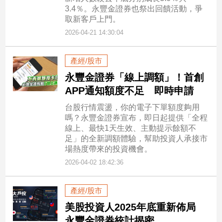
3.4％。永豐金證券也祭出回饋活動，爭
取新客戶上門。
2026-04-21 14:30:04
產經/股市
永豐金證券「線上調額」！首創
APP通知額度不足 即時申請
台股行情震盪，你的電子下單額度夠用
嗎？永豐金證券宣布，即日起提供「全程
線上、最快1天生效、主動提示餘額不
足」的全新調額體驗，幫助投資人承接市
場熱度帶來的投資機會。
2026-04-02 18:42:36
產經/股市
美股投資人2025年底重新佈局
永豐金證券統計揭密