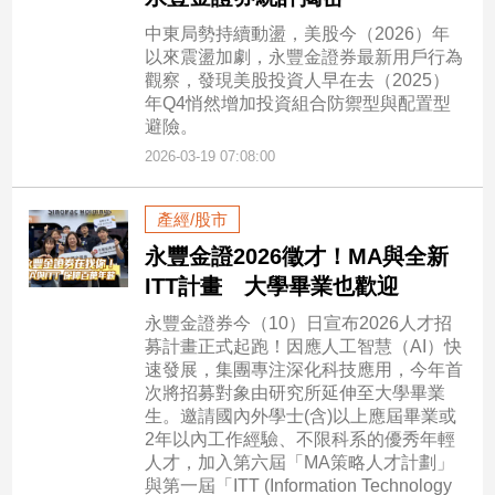
中東局勢持續動盪，美股今（2026）年
以來震盪加劇，永豐金證券最新用戶行為
觀察，發現美股投資人早在去（2025）
年Q4悄然增加投資組合防禦型與配置型
避險。
2026-03-19 07:08:00
產經/股市
永豐金證2026徵才！MA與全新
ITT計畫 大學畢業也歡迎
永豐金證券今（10）日宣布2026人才招
募計畫正式起跑！因應人工智慧（AI）快
速發展，集團專注深化科技應用，今年首
次將招募對象由研究所延伸至大學畢業
生。邀請國內外學士(含)以上應屆畢業或
2年以內工作經驗、不限科系的優秀年輕
人才，加入第六屆「MA策略人才計劃」
與第一屆「ITT (Information Technology