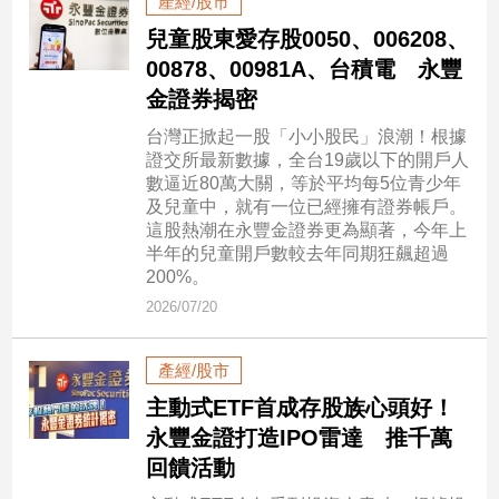
產經/股市
民
調
兒童股東愛存股0050、006208、
00878、00981A、台積電 永豐
國
會
金證券揭密
焦
台灣正掀起一股「小小股民」浪潮！根據
點
證交所最新數據，全台19歲以下的開戶人
數逼近80萬大關，等於平均每5位青少年
及兒童中，就有一位已經擁有證券帳戶。
觀
這股熱潮在永豐金證券更為顯著，今年上
點
半年的兒童開戶數較去年同期狂飆超過
200%。
兩
2026/07/20
岸/
國
產經/股市
際
主動式ETF首成存股族心頭好！
社
會/
永豐金證打造IPO雷達 推千萬
地
回饋活動
方