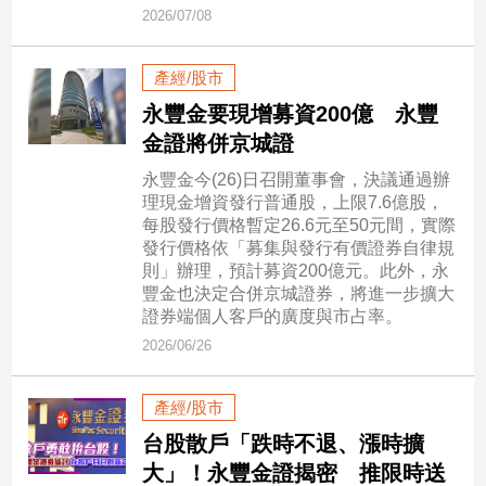
2026/07/08
娛
產經/股市
樂
永豐金要現增募資200億 永豐
娛
金證將併京城證
樂
星
永豐金今(26)日召開董事會，決議通過辦
聞
理現金增資發行普通股，上限7.6億股，
每股發行價格暫定26.6元至50元間，實際
流
發行價格依「募集與發行有價證券自律規
行/
則」辦理，預計募資200億元。此外，永
時
豐金也決定合併京城證券，將進一步擴大
尚
證券端個人客戶的廣度與市占率。
追
2026/06/26
星
產經/股市
生
台股散戶「跌時不退、漲時擴
活
大」！永豐金證揭密 推限時送