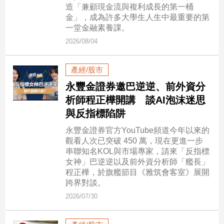
市
造「兼顧現金流與複利成長的第一桶
金」，成為許多大學生人生中最重要的第
房
一堂金融素養課。
地
產
2026/08/04
產經/股市
品
永豐金證券邀巴逆逆、前外資分
觀
析師程正樺開講 談AI泡沫迷思
點
與反指標陷阱
政
治
永豐金證券官方YouTube頻道今年以來的
觀看人次已突破 450 萬，現在更進一步
政
串聯知名KOL與市場專家，請來「反指標
治
女神」巴逆逆以及前外資分析師「艦長」
焦
程正樺，於旗艦節目《雅筑會客室》展開
點
跨界對談。
2026/07/30
品
觀
點