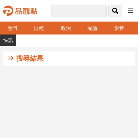
熱門
財經
政治
品論
影音
品
觀
點
財
搜尋結果
經
台
灣
財
經
新
聞
產
經/
股