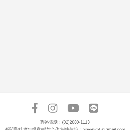
市
房
地
產
品
觀
點
政
治
政
治
焦
點
品
觀
聯絡電話：(02)2889-1113
點
新聞爆料/廣告提案/媒體合作/聯絡信箱：pinview50@gmail.com