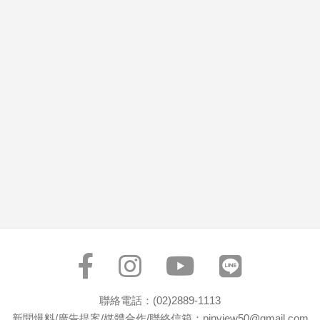
市
房
地
產
品
觀
點
政
治
政
治
焦
點
品
觀
聯絡電話：(02)2889-1113
點
新聞爆料/廣告提案/媒體合作/聯絡信箱：pinview50@gmail.com