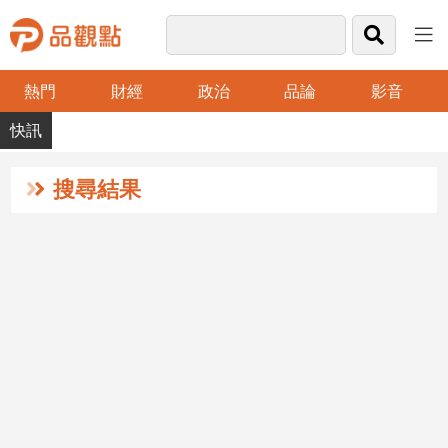
熱門
財經
政治
品論
影音
品
觀
點
財
搜尋結果
經
台
灣
財
經
新
聞
產
經/
股