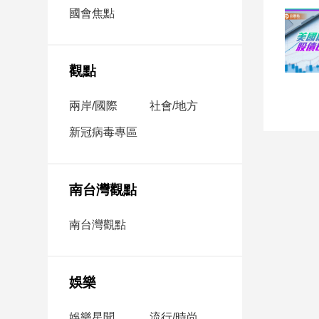
市
國會焦點
房
地
產
觀點
兩岸/國際
社會/地方
品
觀
新冠病毒專區
點
政
治
南台灣觀點
政
南台灣觀點
治
焦
點
娛樂
品
觀
點
娛樂星聞
流行/時尚