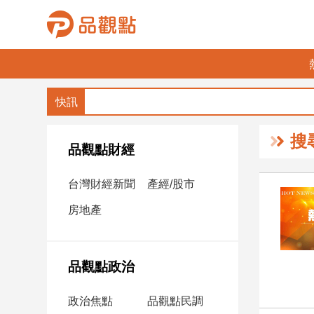
品
觀
點
財
搜
經
品觀點財經
台
台灣財經新聞
產經/股市
灣
財
房地產
經
新
聞
品觀點政治
產
經/
政治焦點
品觀點民調
股