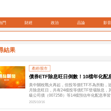
熱門
財經
政治
品論
影
尋結果
產經/股市
債券ETF除息旺日倒數！10檔年化配
美中關稅戰火再起，但投等債ETF不為所動，近
月除息旺日，共有24檔投等債ETF登場除息，其
級公司債（00725B）等14檔預估年化配息率
2025/10/16