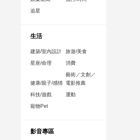
民
調
追星
國
會
焦
生活
點
建築/室內設計
旅遊/美食
觀
星座/命理
消費
點
藝術／文創／
健康/親子/感情
電影推薦
兩
岸/
科技/遊戲
運動
國
際
寵物Pet
社
會/
地
影音專區
方