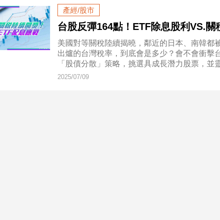
產經/股市
台股反彈164點！ETF除息股利VS
美國對等關稅陸續揭曉，鄰近的日本、南韓都被
出爐的台灣稅率，到底會是多少？會不會衝擊
「股債分散」策略，挑選具成長潛力股票，並
2025/07/09