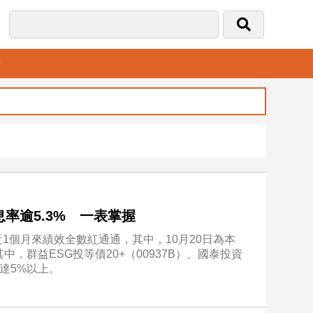
音
息率逾5.3% 一表掌握
1個月來績效全數紅通通，其中，10月20日為本
中，群益ESG投等債20+（00937B）、國泰投資
皆達5%以上。