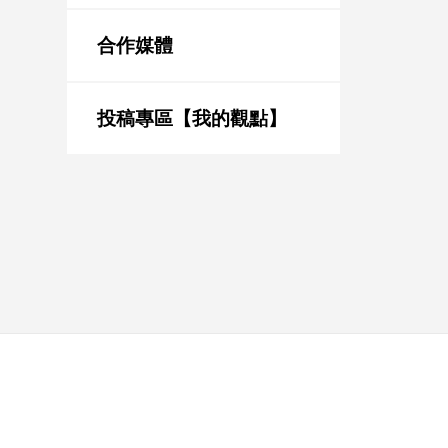
新
冠
合作媒體
病
毒
專
區
投稿專區【我的觀點】
南
台
灣
觀
點
南
台
灣
觀
點