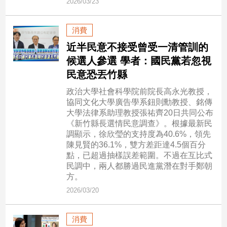
2026/03/23
寵
物
Pet
消費
近半民意不接受曾受一清管訓的
候選人參選 學者：國民黨若忽視
影
民意恐丟竹縣
音
專
政治大學社會科學院前院長高永光教授，
區
協同文化大學廣告學系鈕則勳教授、銘傳
大學法律系助理教授張祐齊20日共同公布
《新竹縣長選情民意調查》。根據最新民
調顯示，徐欣瑩的支持度為40.6%，領先
合
陳見賢的36.1%，雙方差距達4.5個百分
作
點，已超過抽樣誤差範圍。不過在互比式
媒
民調中，兩人都勝過民進黨潛在對手鄭朝
體
方。
2026/03/20
投
消費
稿