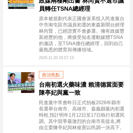
政媒兩棲剛出書 林尚賢不選市議
員轉任TSNA總經理
原本被規劃代表正國會派系投入民進黨台
中市南屯區市議員初選的東森新聞台經理
林尚賢，已經證實不會參選。擁有政媒豐
富經歷的他，將接受知名運動媒體TSNA
的邀請，至TSNA擔任總經理，回到自己
最熟悉的體育與傳播領域。
2025-11-20 10:57:13
政治焦點
台南初選火藥味濃 賴清德當面要
陳亭妃與黨一致
民進黨中常會昨日正式拍板2026年縣市
長選舉台南市、高雄市、嘉義縣黨內初選
時程,預計明年1月12日至17日執行初選民
調。其中競爭最激烈的台南市長提名,將
由立委陳亭妃與林俊憲以民調一決高下。