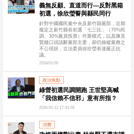
義無反顧、直道而行—反對黑箱
專
初選，徐欣瑩誓與縣民同行
區
【我
針對中國國民黨中央及新竹縣黨部，近期
的
擬定之新竹縣長初選「七三比」（70%民
調、30%黨員投票）作業模式，以及陳見
觀
賢雖口頭請辭黨部主委，卻仍操縱黨務之
點】
不公現狀，立法委員徐欣瑩表達嚴正抗
議。
2026/01/30
政治焦點
綠營初選民調開跑 王世堅高喊
「我信賴不信邪」意有所指？
2026-01-12 17:43:04
消費