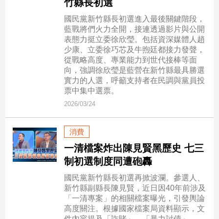
竹縣長初選
國民黨新竹縣長初選進入最後關鍵階段，
娛
藍戰將們火力全開，接連透過影片與公開
樂
表態力挺立委徐欣瑩。包括資深媒體人趙
少康、立委徐巧芯及牛煦廷都接力發聲，
娛
從戰略高度、專業能力到世代接棒等面
樂
向，強調徐欣瑩是藍營在新竹縣最具勝選
星
實力的人選，呼籲支持者在民調與黨員投
聞
票中集中選票。
2026/03/24
流
行/
時
消費
尚
一清檔案炸出陳見賢黑歷史 七三
追
制初選制度同遭砲轟
星
國民黨新竹縣長初選再掀波瀾。參選人、
新竹縣副縣長陳見賢，近日因40年前涉及
生
「一清專案」的相關檔案曝光，引發輿論
高度關注。根據國家檔案局資料顯示，文
活
件內容提及「詐賭」、「暴力討債」、