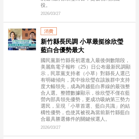
民
役。
調
2026/03/27
國
會
消費
焦
點
新竹縣長民調 小草最挺徐欣瑩
藍白合優勢最大
國民黨新竹縣長初選進入最後倒數階段，
觀
美麗島電子報昨（25）日公布最新民調顯
點
示，民眾黨支持者（小草）對縣長人選已
有明確傾向，其中徐欣瑩在該族群中支持
兩
度大幅領先，成為跨越藍白界線的最強整
岸/
合人選。整體數據顯示，徐欣瑩不僅在藍
國
營內部具領先優勢，更成功吸納第三勢力
際
選民，呈現「小草首選、藍白共識」的結
構性優勢，也使其被視為當前新竹縣藍白
社
合最具勝選條件的關鍵候選人。
會/
地
2026/03/27
方