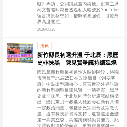
市
聊》專訪，公開談及黨內紛擾。創黨主席
柯文哲隨即親自透過私人帳號於YouTube
房
留言痛批蔡壁如，措辭罕見強硬，引發外
地
界高度關注。
產
2026/05/28
品
消費
觀
新竹縣長初選升溫 于北辰：黑歷
點
史非抹黑 陳見賢爭議持續延燒
政
國民黨新竹縣長初選進入關鍵階段，桃園
治
市議員于北辰25日在政論節目《94要客
訴》中點出爭議核心，直言近期外界討論
政
的新竹縣副縣長陳見賢「一清專案」黑歷
治
史並非抹黑。于北辰同時分析選戰結構指
焦
出，國民黨另一參選人徐欣瑩在新竹具備
點
一定政治能量，包括徐氏宗親會及宗教力
品
量，還有科技新貴等支持，還當選過全國
觀
第一高票立委，具備跨族群動員能力。此
點
次選戰對徐欣瑩而言，更被視為關鍵一