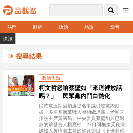
熱門
財經
政治
品論
影音
品
觀
點
財
搜尋結果
經
台
政治焦點
灣
柯文哲怒嗆蔡壁如「來這裡放話
財
經
嗎？」 民眾黨內鬥白熱化
新
民眾黨近期因初選提名爭議引發黨內動
聞
盪，多名基層黨職人員相繼退黨，矛頭直
產
指黨主席黃國昌。中央委員蔡壁如與已退
經/
黨的前發言人楊寶楨，27日同框接受資深
股
媒體人黃暐瀚主持的網路節目《下班瀚你