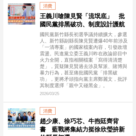
新
消費
冠
王義川嗆陳見賢「流氓底」 批
病
毒
國民黨排黑破功、制度設計護航
專
國民黨新竹縣長初選爭議持續擴大，參選
區
人、新竹縣副縣長陳見賢遭爆40年前涉及
「一清專案」的國家檔案內容，引發政壇
震盪。民進黨立委王義川昨在政論節目中
南
火力全開，直指相關檔案「寫得清清楚
台
楚」，質疑陳見賢過去涉及幫派、賭博與
暴力行為，甚至痛批國民黨「排黑破
灣
功」，更將矛頭指向黨主席鄭麗文，批評
觀
其制度選擇「親中又碰黑金」。
點
2026/03/25
南
台
消費
灣
趙少康、徐巧芯、牛煦廷齊背
觀
點
書 藍戰將集結力挺徐欣瑩拚新