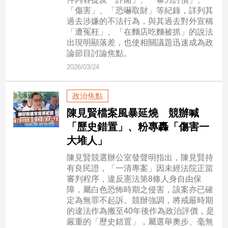
「傷害」、「恐嚇取財」等紀錄，詳列其
建
過去涉嫌的不法行為，與其過去對外宣稱
築/
「遭冤枉」、「在麵店吃麵被抓」的說法
室
出現明顯落差，也使相關議題迅速成為政
內
論節目討論焦點。
設
計
2026/03/24
旅
遊/
政治焦點
美
陳見賢檔案風暴延燒 競辦喊
食
「歷史錯置」、粉專轟「傷害一
星
大堆人」
座/
命
陳見賢競選辦公室發聲明指出，陳見賢持
理
有良民證，「一清專案」因未經法院正當
消
審判程序，違反憲法第8條人身自由保
費
障，屬白色恐怖時期之侵害，該案亦已確
定為無罪不起訴。競辦強調，將戒嚴時期
健
的違法作為搬至40年後作為政治評價，是
康/
嚴重的「歷史錯置」，屬選舉奧步、毫無
親