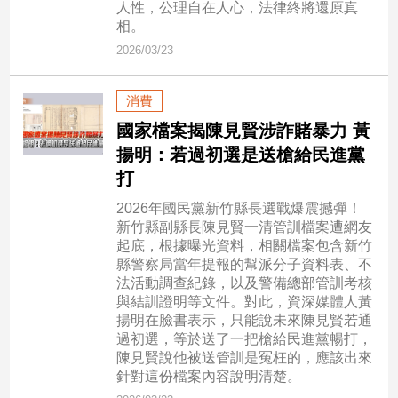
人性，公理自在人心，法律終將還原真
子/
相。
感
2026/03/23
情
藝
術
消費
／
國家檔案揭陳見賢涉詐賭暴力 黃
文
揚明：若過初選是送槍給民進黨
創
／
打
電
2026年國民黨新竹縣長選戰爆震撼彈！
影
新竹縣副縣長陳見賢一清管訓檔案遭網友
推
起底，根據曝光資料，相關檔案包含新竹
薦
縣警察局當年提報的幫派分子資料表、不
科
法活動調查紀錄，以及警備總部管訓考核
技/
與結訓證明等文件。對此，資深媒體人黃
遊
揚明在臉書表示，只能說未來陳見賢若通
戲
過初選，等於送了一把槍給民進黨暢打，
陳見賢說他被送管訓是冤枉的，應該出來
運
針對這份檔案內容說明清楚。
動