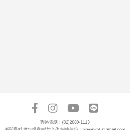
市
房
地
產
品
觀
點
政
治
政
治
焦
點
品
觀
聯絡電話：(02)2889-1113
點
新聞爆料/廣告提案/媒體合作/聯絡信箱：pinview50@gmail.com