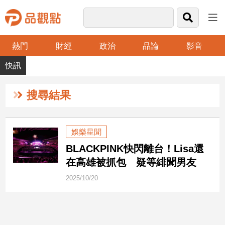
熱門
財經
政治
品論
影音
品
觀
點
財
搜尋結果
經
台
娛樂星聞
灣
BLACKPINK快閃離台！Lisa還
財
經
在高雄被抓包 疑等緋聞男友
新
2025/10/20
聞
產
經/
股