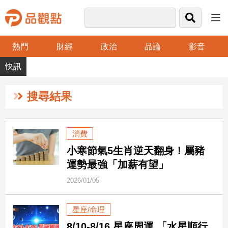
熱門
財經
政治
品論
影音
品
觀
點
財
搜尋結果
經
台
消費
灣
小寒節氣5生肖逆天翻身！屬豬
財
經
運勢最強「加薪有望」
新
2026/01/05
聞
產
星座/命理
經/
股
8/10-8/16 星座周運 「水星順行