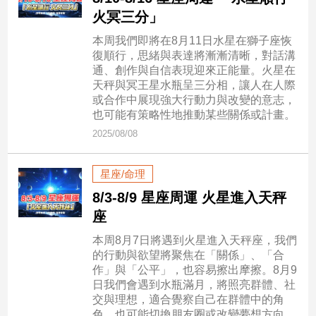
市
火冥三分」
房
本周我們即將在8月11日水星在獅子座恢
地
復順行，思緒與表達將漸漸清晰，對話溝
產
通、創作與自信表現迎來正能量。火星在
天秤與冥王星水瓶呈三分相，讓人在人際
或合作中展現強大行動力與改變的意志，
品
也可能有策略性地推動某些關係或計畫。
觀
2025/08/08
點
政
星座/命理
治
8/3-8/9 星座周運 火星進入天秤
政
座
治
本周8月7日將遇到火星進入天秤座，我們
焦
的行動與欲望將聚焦在「關係」、「合
點
作」與「公平」，也容易擦出摩擦。8月9
品
日我們會遇到水瓶滿月，將照亮群體、社
觀
交與理想，適合覺察自己在群體中的角
點
色，也可能切換朋友圈或改變夢想方向。