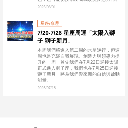
民
2025/08/01
調
國
星座/命理
會
焦
7/20-7/26 星座周運「太陽入獅
點
子 獅子新月」
本周我們將進入第二周的水星逆行，但這
周也是充滿自我展現、創造力與領導力提
觀
升的一周，首先我們在7月22日迎接太陽
點
正式進入獅子座，我們也在7月25日迎接
獅子新月，將為我們帶來新的自信與啟動
兩
能量。
岸/
2025/07/18
國
際
社
會/
地
方