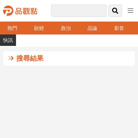
熱門
財經
政治
品論
影音
品
觀
點
財
搜尋結果
經
台
灣
財
經
新
聞
產
經/
股