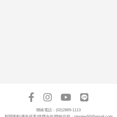
市
房
地
產
品
觀
點
政
治
政
治
焦
點
品
觀
聯絡電話：(02)2889-1113
點
新聞爆料/廣告提案/媒體合作/聯絡信箱：pinview50@gmail.com