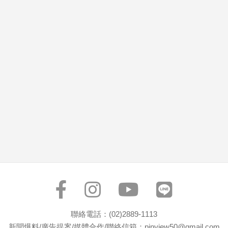
市
房
地
產
品
觀
點
政
治
政
治
焦
點
品
觀
聯絡電話：(02)2889-1113
點
新聞爆料/廣告提案/媒體合作/聯絡信箱：pinview50@gmail.com