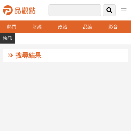
熱門
財經
政治
品論
影音
品
觀
點
財
搜尋結果
經
台
灣
財
經
新
聞
產
經/
股