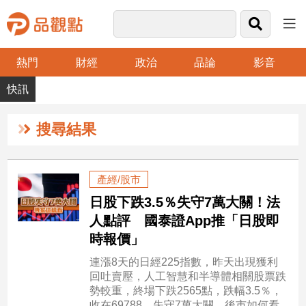
熱門
財經
政治
品論
影音
品
觀
點
財
搜尋結果
經
台
產經/股市
灣
日股下跌3.5％失守7萬大關！法
財
經
人點評 國泰證App推「日股即
新
時報價」
聞
連漲8天的日經225指數，昨天出現獲利
產
回吐賣壓，人工智慧和半導體相關股票跌
經/
勢較重，終場下跌2565點，跌幅3.5％，
股
收在69788，失守7萬大關。後市如何看