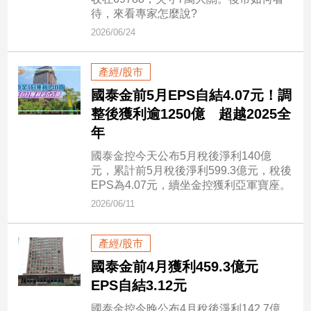
市
待，來看專家怎麼說?
房
2026/06/24
地
產
產經/股市
國泰金前5月EPS自結4.07元！調
品
整後獲利逾1250億 超越2025全
觀
年
點
國泰金控今天公布5月稅後淨利140億
政
元，累計前5月稅後淨利599.3億元，稅後
治
EPS為4.07元，續坐金控獲利亞軍寶座。
2026/06/11
政
治
焦
產經/股市
點
國泰金前4月獲利459.3億元
品
EPS自結3.12元
觀
點
國泰金控今晚公布4月稅後淨利142.7億