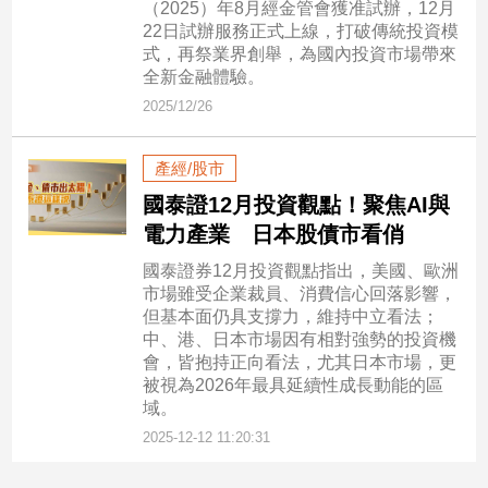
（2025）年8月經金管會獲准試辦，12月
寵
22日試辦服務正式上線，打破傳統投資模
物
Pet
式，再祭業界創舉，為國內投資市場帶來
全新金融體驗。
2025/12/26
影
音
產經/股市
專
國泰證12月投資觀點！聚焦AI與
區
電力產業 日本股債市看俏
國泰證券12月投資觀點指出，美國、歐洲
合
市場雖受企業裁員、消費信心回落影響，
但基本面仍具支撐力，維持中立看法；
作
中、港、日本市場因有相對強勢的投資機
媒
會，皆抱持正向看法，尤其日本市場，更
體
被視為2026年最具延續性成長動能的區
域。
2025-12-12 11:20:31
投
稿