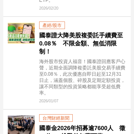
ETF。
建
2026/02/20
築/
室
產經/股市
內
設
國泰證大降美股複委託手續費至
計
0.08％ 不限金額、無低消限
旅
制！
遊/
美
海外股市投資人福音！國泰證回應客戶心
食
聲，近期全面調降複委託美股交易手續費
至0.08％，此次優惠自即日起至12月31
星
日止，涵蓋個股、碎股及定期定額投資，
座/
讓不同類型的投資策略都能享受超低費
命
率。
理
2026/01/07
消
費
台灣財經新聞
健
康/
國泰金2026年招募逾7600人 徵
親