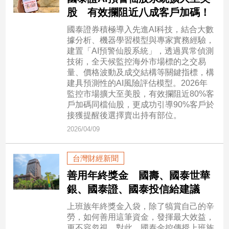
新
股 有效攔阻近八成客戶加碼！
冠
病
國泰證券積極導入先進AI科技，結合大數
毒
據分析、機器學習模型與專家實務經驗，
專
建置「AI預警仙股系統」，透過異常偵測
區
技術，全天候監控海外市場標的之交易
量、價格波動及成交結構等關鍵指標，構
建具預測性的AI風險評估模型。2026年
監控市場擴大至美股，有效攔阻近80%客
南
戶加碼同檔仙股，更成功引導90%客戶於
台
接獲提醒後選擇賣出持有部位。
灣
2026/04/09
觀
點
台灣財經新聞
南
善用年終獎金 國壽、國泰世華
台
銀、國泰證、國泰投信給建議
灣
觀
上班族年終獎金入袋，除了犒賞自己的辛
點
勞，如何善用這筆資金，發揮最大效益，
更不容忽視。對此，國泰金控傳授上班族