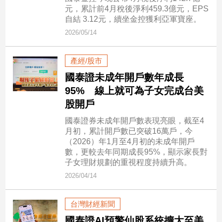
民
元，累計前4月稅後淨利459.3億元，EPS
調
自結 3.12元，續坐金控獲利亞軍寶座。
國
2026/05/14
會
焦
產經/股市
點
國泰證未成年開戶數年成長
95% 線上就可為子女完成台美
觀
股開戶
點
國泰證券未成年開戶數表現亮眼，截至4
月初，累計開戶數已突破16萬戶，今
兩
（2026）年1月至4月初的未成年開戶
岸/
數，更較去年同期成長95%，顯示家長對
國
子女理財規劃的重視程度持續升高。
際
2026/04/14
社
會/
地
台灣財經新聞
方
國泰證AI預警仙股系統擴大至美