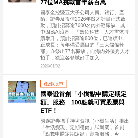
77位MA挑戰首年薪百萬
子/
感
國泰金控暨五大子公司人壽、銀行、產
情
險、證券及投信2026年徵才計畫正式啟
動，預計招募逾7600名內外勤職缺，其
藝
中因應AI浪潮，「數位科技」人才需求持
術
續攀升，預計招募逾800位，已連續4年
／
正成長；每年備受矚目的「三大儲備幹
文
部」亦祭出77名職缺，向海內外優秀人才
創
招手，歡迎各領域好手加入。
／
2026/01/02
電
影
推
產經/股市
薦
國泰證首創「小樹點申購定期定
科
額」服務 100點就可買股票與
技/
遊
ETF！
戲
國泰證券攜手神坊資訊（小樹生活）推出
運
「生活變現、定期穩健」試辦案，首創
動
「點數申購定期定額」創新服務，今