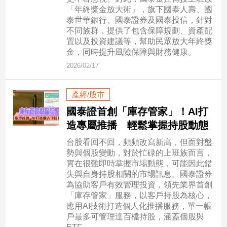
「年終獎金放大術」，旗下國泰人壽、國
泰世華銀行、國泰證券及國泰投信，針對
娛
不同族群，提供了包含保障規劃、資產配
樂
置以及投資建議等，幫助民眾放大年終獎
金，同時提升風險保障與財務健康。
娛
2026/02/17
樂
星
聞
產經/股市
流
國泰證首創「庫存管家」！AI打
行/
造專屬推播 輕鬆掌握持股動態
時
尚
台股看回不回，頻頻改寫新高，但面對盤
勢與個股變動，對於忙碌的上班族而言，
追
實在很難即時掌握市場動態，可能因此錯
星
失與自身持股相關的市場訊息。國泰證券
為協助客戶有效管理投資，領先業界首創
「庫存管家」服務，以客戶持股為核心，
生
應用AI技術打造個人化推播服務，單一帳
戶最多可管理達百檔持股，涵蓋個股與
活