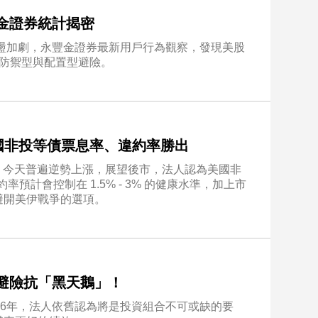
豐金證券統計揭密
震盪加劇，永豐金證券最新用戶行為觀察，發現美股
合防禦型與配置型避險。
國非投等債票息率、違約率勝出
，今天普遍逆勢上漲，展望後市，法人認為美國非
預計會控制在 1.5% - 3% 的健康水準，加上市
避開美伊戰爭的選項。
金避險抗「黑天鵝」！
26年，法人依舊認為將是投資組合不可或缺的要