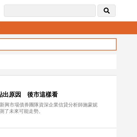
音
點出原因 後市這樣看
air）新興市場債券團隊資深企業信貸分析師施蒙妮
，也預測了未來可能走勢。