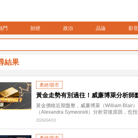
熱門
財經
政治
品論
影
尋結果
產經/股市
黃金走勢有別過往！威廉博萊分析師
黃金價格近期盤整，威廉博萊（William Bl
（Alexandra Symeonidi）分析背後原因
2026/04/03
產經/股市