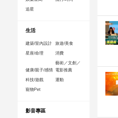
民
調
追星
國
會
焦
生活
點
建築/室內設計
旅遊/美食
觀
星座/命理
消費
點
藝術／文創／
健康/親子/感情
電影推薦
兩
岸/
科技/遊戲
運動
國
際
寵物Pet
社
會/
地
影音專區
方