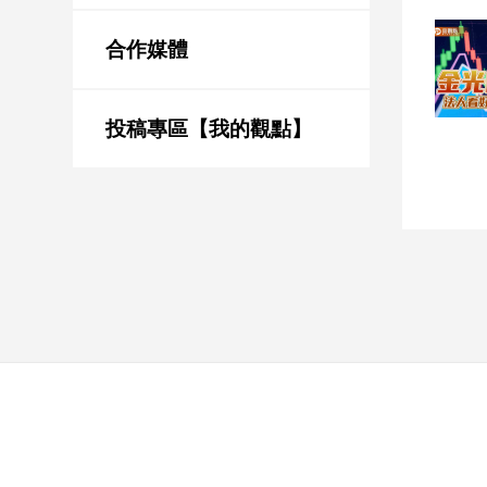
新
冠
合作媒體
病
毒
專
區
投稿專區【我的觀點】
南
台
灣
觀
點
南
台
灣
觀
點