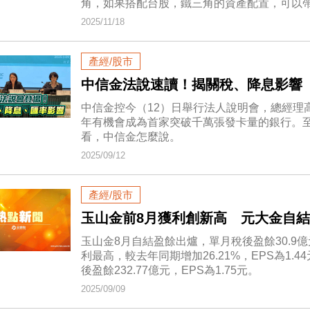
角，如果搭配台股，鐵三角的資產配置，可以
2025/11/18
產經/股市
中信金法說速讀！揭關稅、降息影響
中信金控今（12）日舉行法人說明會，總經理
年有機會成為首家突破千萬張發卡量的銀行。
看，中信金怎麼說。
2025/09/12
產經/股市
玉山金前8月獲利創新高 元大金自結EP
玉山金8月自結盈餘出爐，單月稅後盈餘30.9
利最高，較去年同期增加26.21%，EPS為1.4
後盈餘232.77億元，EPS為1.75元。
2025/09/09