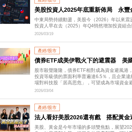
美股投資人2025年底重新佈局 永
中東局勢持續動盪，美股今（2026）年以來
投資人早在去（2025）年Q4悄然增加投資組
2026/03/19
產經/股市
債券ETF成美伊戰火下的避震器 美
股市殺聲隆隆，債券ETF相對成為資金避風港
投資等級債的票面利率普遍達6.5％，且企業違約率
場對科技股「居高思危」，可望成為市場資金
2026/03/04
產經/股市
法人看好美股2026還有戲 搭配黃
美股、黃金是今年市場的多頭雙焦點，展望20