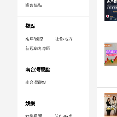
市
國會焦點
房
地
產
觀點
兩岸/國際
社會/地方
品
觀
新冠病毒專區
點
政
治
南台灣觀點
政
南台灣觀點
治
焦
點
娛樂
品
觀
點
娛樂星聞
流行/時尚