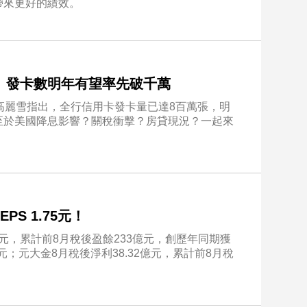
帶來更好的績效。
 發卡數明年有望率先破千萬
高麗雪指出，全行信用卡發卡量已達8百萬張，明
至於美國降息影響？關稅衝擊？房貸現況？一起來
S 1.75元！
億元，累計前8月稅後盈餘233億元，創歷年同期獲
4元；元大金8月稅後淨利38.32億元，累計前8月稅