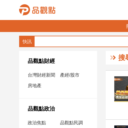
品
觀
點
財
搜
經
品觀點財經
台
台灣財經新聞
產經/股市
灣
財
房地產
經
新
聞
品觀點政治
產
經/
政治焦點
品觀點民調
股