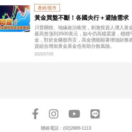
產經/股市
黃金買盤不斷！各國央行＋避險需求
川普關稅、地緣政治衝突，刺激投資人湧入黃金
最高曾漲到3500美元，如今仍高檔震盪，穩穩
金，對於金礦股而言，高金價能顯著增強財務
資組合增加黃金基金也有助分散風險。
2025/07/03
聯絡電話：(02)2889-1113