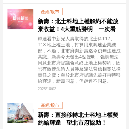
產經/股市
娛
新壽：北士科地上權解約不能放
樂
棄收益！4大重點聲明 一次看
娛
輝達看中新光人壽取得的北士科T17、
樂
T18 地上權土地，打算用來興建企業總
星
部，不過，北市府與新壽迄今仍無法達成
聞
共識。新壽今天發出4點聲明，強調無法
流
同意北市府提議合意終止地上權契約，因
行/
恐有致使決策人員涉及違法背信相關法律
時
責任之虞；至於北市府提議先蓋好再轉移
尚
給輝達，新壽同意，但輝達不同意。
追
2025/10/02
星
產經/股市
新壽：直接移轉北士科地上權契
生
約給輝達 望北市府協助！
活