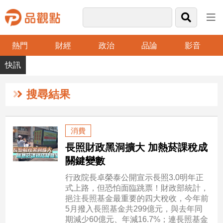
熱門
財經
政治
品論
影音
品
觀
點
財
搜尋結果
經
台
消費
灣
長照財政黑洞擴大 加熱菸課稅成
財
經
關鍵變數
新
行政院長卓榮泰公開宣示長照3.0明年正
聞
式上路，但恐怕面臨跳票！財政部統計，
產
挹注長照基金最重要的四大稅收，今年前
經/
5月撥入長照基金共299億元，與去年同
股
期減少60億元、年減16.7%；連長照基金