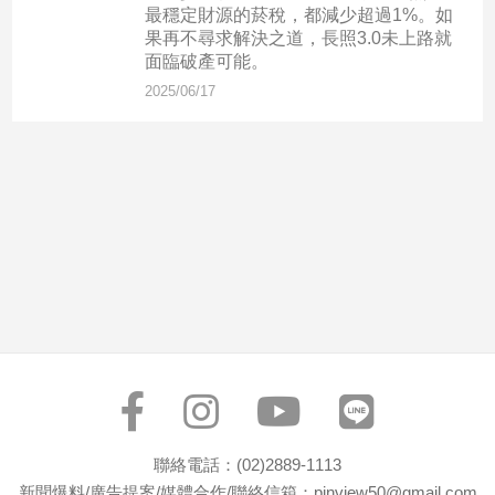
市
最穩定財源的菸稅，都減少超過1%。如
果再不尋求解決之道，長照3.0未上路就
房
面臨破產可能。
地
產
2025/06/17
品
觀
點
政
治
政
治
焦
點
品
觀
聯絡電話：(02)2889-1113
點
新聞爆料/廣告提案/媒體合作/聯絡信箱：pinview50@gmail.com