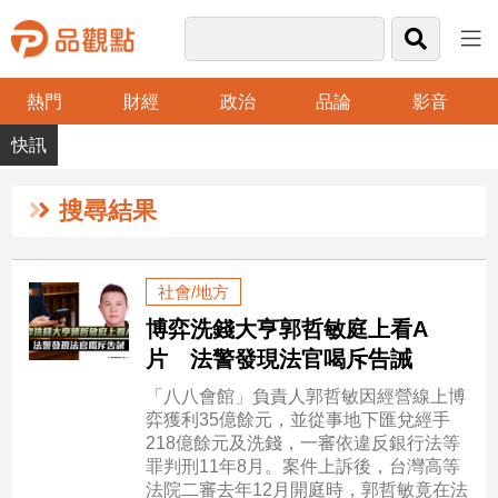
熱門
財經
政治
品論
影音
品
觀
點
財
搜尋結果
經
台
社會/地方
灣
博弈洗錢大亨郭哲敏庭上看A
財
經
片 法警發現法官喝斥告誡
新
「八八會館」負責人郭哲敏因經營線上博
聞
弈獲利35億餘元，並從事地下匯兌經手
產
218億餘元及洗錢，一審依違反銀行法等
經/
罪判刑11年8月。案件上訴後，台灣高等
股
法院二審去年12月開庭時，郭哲敏竟在法