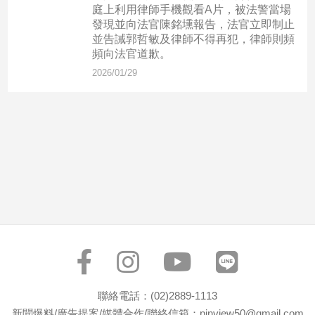
市
庭上利用律師手機觀看A片，被法警當場
發現並向法官陳銘壎報告，法官立即制止
房
並告誡郭哲敏及律師不得再犯，律師則頻
地
頻向法官道歉。
產
2026/01/29
品
觀
點
政
治
政
治
焦
點
品
觀
聯絡電話：(02)2889-1113
點
新聞爆料/廣告提案/媒體合作/聯絡信箱：pinview50@gmail.com