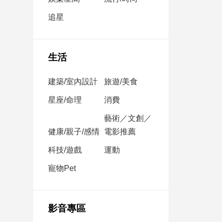
民
調
追星
國
會
焦
生活
點
建築/室內設計
旅遊/美食
觀
星座/命理
消費
點
藝術／文創／
健康/親子/感情
電影推薦
兩
岸/
科技/遊戲
運動
國
際
寵物Pet
社
會/
地
影音專區
方