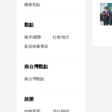
市
國會焦點
房
地
產
觀點
兩岸/國際
社會/地方
品
觀
新冠病毒專區
點
政
治
南台灣觀點
政
南台灣觀點
治
焦
點
娛樂
品
觀
點
娛樂星聞
流行/時尚