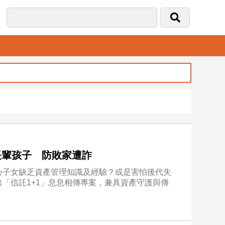
音
長輩孩子 防敗家遭詐
心子女缺乏資產管理知識及經驗？或是害怕後代失
「信託1+1」息息相傳專案，兼具資產守護與傳