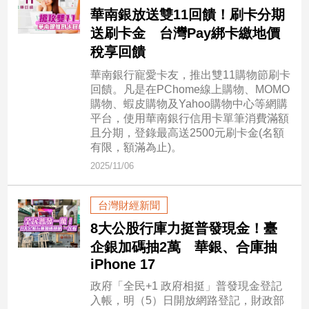
新
華南銀放送雙11回饋！刷卡分期
冠
送刷卡金 台灣Pay綁卡繳地價
病
稅享回饋
毒
專
華南銀行寵愛卡友，推出雙11購物節刷卡
區
回饋。凡是在PChome線上購物、MOMO
購物、蝦皮購物及Yahoo購物中心等網購
平台，使用華南銀行信用卡單筆消費滿額
南
且分期，登錄最高送2500元刷卡金(名額
有限，額滿為止)。
台
2025/11/06
灣
觀
點
台灣財經新聞
8大公股行庫力挺普發現金！臺
南
企銀加碼抽2萬 華銀、合庫抽
台
iPhone 17
灣
觀
政府「全民+1 政府相挺」普發現金登記
點
入帳，明（5）日開放網路登記，財政部