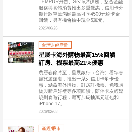
TEMPUR丹普、Sealy席伊麗，整合金融
民
服務與實體消費推出多重優惠，信用卡分
調
期付款單筆滿額最高可享4500元刷卡金
國
回饋，另有機會抽中現金5萬元。
會
2026/06/26
焦
點
台灣財經新聞
星展卡海外購物最高15%回饋
觀
訂房、機票最高21%優惠
點
農曆春節將至，星展銀行（台灣）看準春
節旅遊熱潮，推出一系列信用卡刷卡優
兩
惠，涵蓋海外購物、訂房訂機票、免稅購
岸/
物與新戶好禮等多項回饋，陪伴卡友輕鬆
國
規劃春遊行程，還可加碼抽萬元紅包和
際
iPhone 17。
社
2026/02/03
會/
地
方
產經/股市