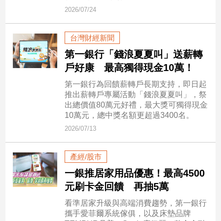
市
2026/07/24
房
地
台灣財經新聞
產
第一銀行「錢浪夏夏叫」送薪轉
戶好康 最高獨得現金10萬！
品
第一銀行為回饋薪轉戶長期支持，即日起
觀
推出薪轉戶專屬活動「錢浪夏夏叫」，祭
點
出總價值80萬元好禮，最大獎可獨得現金
政
10萬元，總中獎名額更超過3400名。
治
2026/07/13
政
產經/股市
治
焦
一銀推居家用品優惠！最高4500
點
元刷卡金回饋 再抽5萬
品
看準居家升級與高端消費趨勢，第一銀行
觀
攜手愛菲爾系統傢俱，以及床墊品牌
點