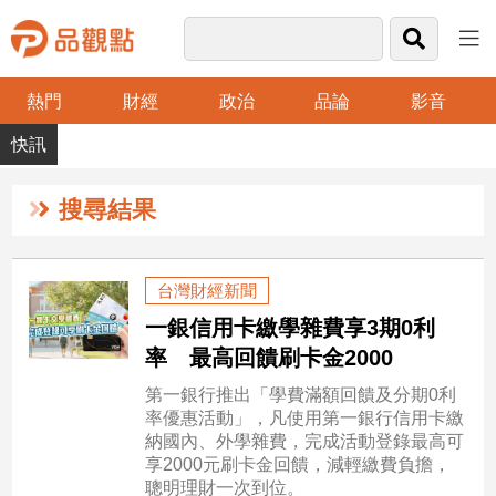
熱門
財經
政治
品論
影音
品
觀
點
財
搜尋結果
經
台
台灣財經新聞
灣
一銀信用卡繳學雜費享3期0利
財
經
率 最高回饋刷卡金2000
新
第一銀行推出「學費滿額回饋及分期0利
聞
率優惠活動」，凡使用第一銀行信用卡繳
產
納國內、外學雜費，完成活動登錄最高可
經/
享2000元刷卡金回饋，減輕繳費負擔，
股
聰明理財一次到位。