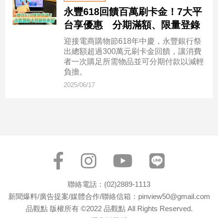
永豐618回饋百萬刷卡金！7大平
建
築/
台享優惠 分期滿額、限量登錄
室
迎接電商購物節618年中慶，永豐銀行祭
內
出總額超過300萬元刷卡金回饋，讓消費
設
者一次購足所需物品並可分期付款以減輕
計
負擔。
旅
2025/06/17
遊/
美
食
星
座/
命
理
消
費
聯絡電話：(02)2889-1113
健
新聞爆料/廣告提案/媒體合作/聯絡信箱：pinview50@gmail.com
康/
品觀點 版權所有 ©2022 品觀點 All Rights Reserved.
親