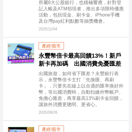
所屬8大公股銀行，也積極響應，針對登
記入帳及ATM領現者，推出多項限時優惠
娛
活動，包括現金、刷卡金、iPhone手機
及台灣pay紅利點數等抽獎機會。
樂
2025/11/04
娛
樂
產經/股市
星
聞
永豐幣倍卡最高回饋13%！新戶
新卡再加碼 出國消費免憂匯差
流
行/
出國旅遊，如何省下匯差？永豐銀行表
時
示，永豐幣倍卡主打「先換匯、再刷
尚
卡」，只要先在線上以合適的匯率換好外
追
幣，等出國消費時，自動扣繳外幣帳戶、
星
免擔心匯差，再享最高13%刷卡金回饋，
讓旅外消費更聰明、更省心。
2025/09/26
生
活
產經/股市