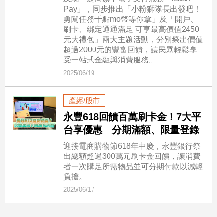
民
Pay」，同步推出「小粉獅隊長出發吧！
調
勇闖任務千點mo幣等你拿」及「開戶、
刷卡、綁定通通滿足 可享最高價值2450
國
元大禮包」兩大主題活動，分別祭出價值
會
超過2000元的豐富回饋，讓民眾輕鬆享
焦
受一站式金融與消費服務。
點
2025/06/19
觀
產經/股市
點
永豐618回饋百萬刷卡金！7大平
台享優惠 分期滿額、限量登錄
兩
岸/
迎接電商購物節618年中慶，永豐銀行祭
國
出總額超過300萬元刷卡金回饋，讓消費
際
者一次購足所需物品並可分期付款以減輕
負擔。
社
會/
2025/06/17
地
方