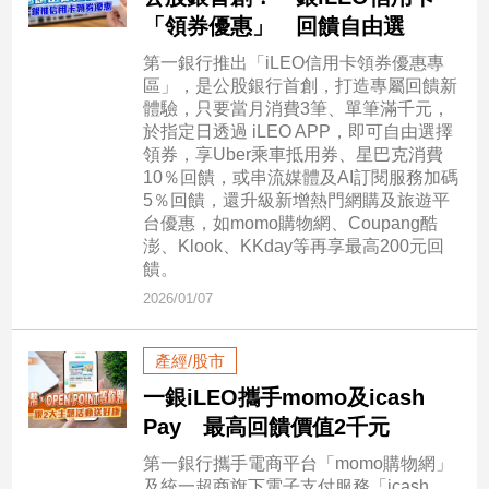
市
「領券優惠」 回饋自由選
房
第一銀行推出「iLEO信用卡領券優惠專
地
區」，是公股銀行首創，打造專屬回饋新
產
體驗，只要當月消費3筆、單筆滿千元，
於指定日透過 iLEO APP，即可自由選擇
領券，享Uber乘車抵用券、星巴克消費
品
10％回饋，或串流媒體及AI訂閱服務加碼
觀
5％回饋，還升級新增熱門網購及旅遊平
台優惠，如momo購物網、Coupang酷
點
澎、Klook、KKday等再享最高200元回
政
饋。
治
2026/01/07
政
治
產經/股市
焦
一銀iLEO攜手momo及icash
點
Pay 最高回饋價值2千元
品
觀
第一銀行攜手電商平台「momo購物網」
點
及統一超商旗下電子支付服務「icash