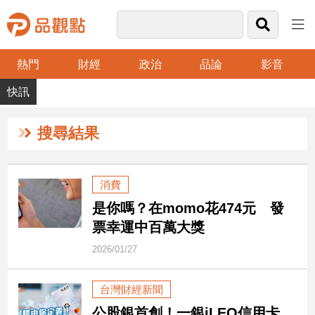
熱門
財經
政治
品論
影音
品
觀
點
財
搜尋結果
經
台
消費
灣
是你嗎？在momo花474元 發
財
經
票幸運中百萬大獎
新
2026/01/27
聞
產
台灣財經新聞
經/
股
公股銀首創！一銀iLEO信用卡