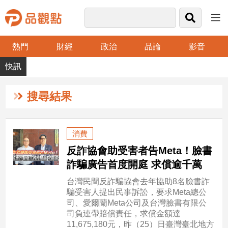
熱門
財經
政治
品論
影音
品
觀
點
財
搜尋結果
經
台
消費
灣
反詐協會助受害者告Meta！臉書
財
經
詐騙廣告首度開庭 求償逾千萬
新
台灣民間反詐騙協會去年協助8名臉書詐
聞
騙受害人提出民事訴訟，要求Meta總公
產
司、愛爾蘭Meta公司及台灣臉書有限公
經/
司負連帶賠償責任，求償金額達
股
11,675,180元，昨（25）日臺灣臺北地方