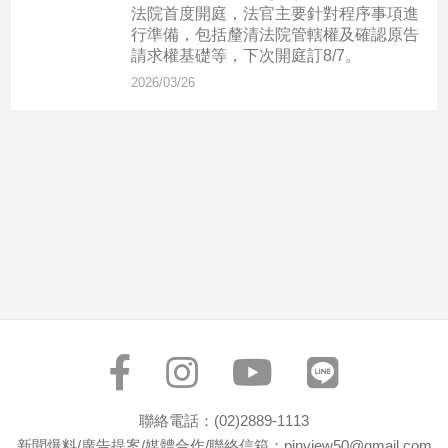
市
法院首度開庭，法官主要針對程序事項進
行準備，包括釐清法院管轄權及確認原告
房
請求權基礎等，下次開庭訂8/7。
地
產
2026/03/26
品
觀
點
政
治
政
治
焦
點
品
觀
聯絡電話：(02)2889-1113
點
新聞爆料/廣告提案/媒體合作/聯絡信箱：pinview50@gmail.com