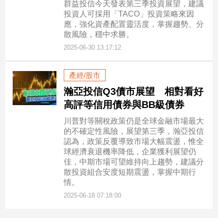
群益投信今天發表第三季投資展望，建議
投資人可採用「TACO」投資策略來因
應，強化資產配置靈活度，掌握趨勢、分
散風險，穩中求勝。
2025-06-30 13:17:12
產經/股市
瀚亞投信Q3債市展望 相對看好
高評等信用債券與BB級債券
川普對等關稅政策仍是全球金融市場最大
的不確定性風險，展望第三季，瀚亞投信
認為，政策反覆導致市場大幅震盪，惟全
球經濟衰退機率降低，企業獲利展望仍
佳，中期市場可望維持向上趨勢，建議分
散投資組合安度短期震盪，掌握中期行
情。
2025-06-18 07:18:00