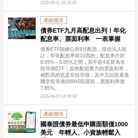
2025-09-11 18:16:35
產經/股市
債券ETF九月高配息出列！年化
配息率、票面利率 一表掌握
債券ETF陸續公布9月配息，投信法人統
計，年化配息率前10高的，配息率介於
8.95%～5.95%之間，其中前4名皆為非
投等債ETF；反映配息實力的票面利率，
相對高的也是非投等債，其中又以凱基美
國非投等債(00945B)居前，票面利率達
7.85%。
2025-09-03 14:08:58
產經/股市
國泰證債券最低申購面額僅1000
美元 年輕人、小資族輕鬆入