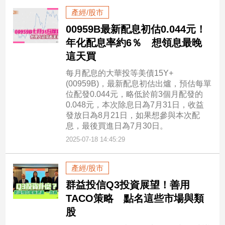
產經/股市
00959B最新配息初估0.044元！
年化配息率約6％ 想領息最晚
這天買
每月配息的大華投等美債15Y+
(00959B)，最新配息初估出爐，預估每單
位配發0.044元，略低於前3個月配發的
0.048元，本次除息日為7月31日，收益
發放日為8月21日，如果想參與本次配
息，最後買進日為7月30日。
2025-07-18 14:45:29
產經/股市
群益投信Q3投資展望！善用
TACO策略 點名這些市場與類
股