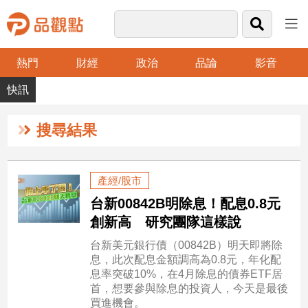
熱門
財經
政治
品論
影音
品
觀
點
財
搜尋結果
經
台
產經/股市
灣
台新00842B明除息！配息0.8元
財
經
創新高 研究團隊這樣說
新
台新美元銀行債（00842B）明天即將除
聞
息，此次配息金額調高為0.8元，年化配
產
息率突破10%，在4月除息的債券ETF居
經/
首，想要參與除息的投資人，今天是最後
股
買進機會。