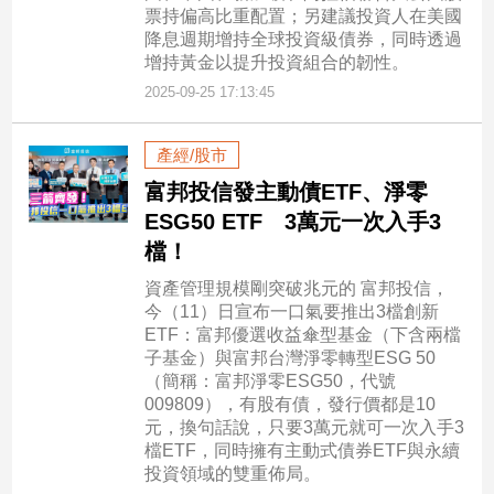
票持偏高比重配置；另建議投資人在美國
專
降息週期增持全球投資級債券，同時透過
區
增持黃金以提升投資組合的韌性。
【我
2025-09-25 17:13:45
的
觀
產經/股市
點】
富邦投信發主動債ETF、淨零
ESG50 ETF 3萬元一次入手3
檔！
資產管理規模剛突破兆元的 富邦投信，
今（11）日宣布一口氣要推出3檔創新
ETF：富邦優選收益傘型基金（下含兩檔
子基金）與富邦台灣淨零轉型ESG 50
（簡稱：富邦淨零ESG50，代號
009809），有股有債，發行價都是10
元，換句話說，只要3萬元就可一次入手3
檔ETF，同時擁有主動式債券ETF與永續
投資領域的雙重佈局。