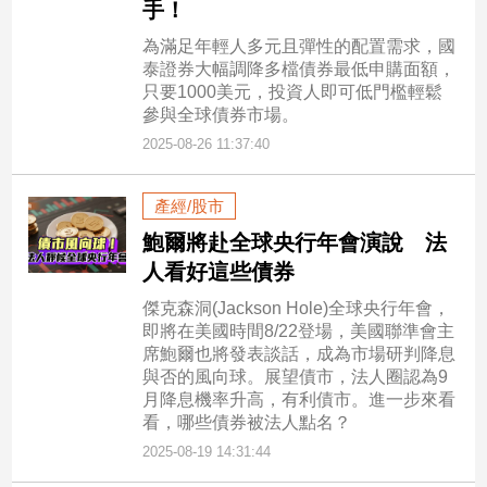
手！
為滿足年輕人多元且彈性的配置需求，國
泰證券大幅調降多檔債券最低申購面額，
只要1000美元，投資人即可低門檻輕鬆
參與全球債券市場。
2025-08-26 11:37:40
產經/股市
鮑爾將赴全球央行年會演說 法
人看好這些債券
傑克森洞(Jackson Hole)全球央行年會，
即將在美國時間8/22登場，美國聯準會主
席鮑爾也將發表談話，成為市場研判降息
與否的風向球。展望債市，法人圈認為9
月降息機率升高，有利債市。進一步來看
看，哪些債券被法人點名？
2025-08-19 14:31:44