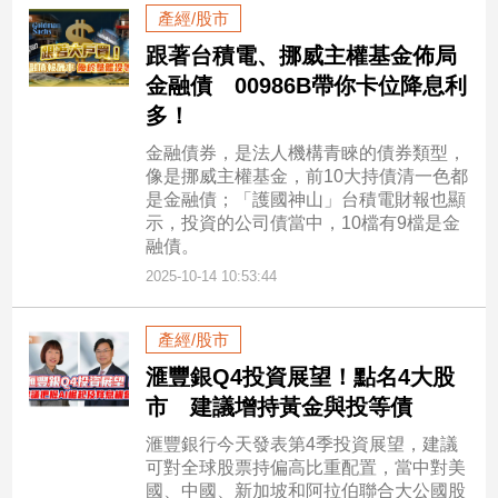
寵
產經/股市
物
跟著台積電、挪威主權基金佈局
Pet
金融債 00986B帶你卡位降息利
多！
影
金融債券，是法人機構青睞的債券類型，
音
像是挪威主權基金，前10大持債清一色都
專
是金融債；「護國神山」台積電財報也顯
區
示，投資的公司債當中，10檔有9檔是金
融債。
2025-10-14 10:53:44
合
作
產經/股市
媒
滙豐銀Q4投資展望！點名4大股
體
市 建議增持黃金與投等債
滙豐銀行今天發表第4季投資展望，建議
投
可對全球股票持偏高比重配置，當中對美
稿
國、中國、新加坡和阿拉伯聯合大公國股