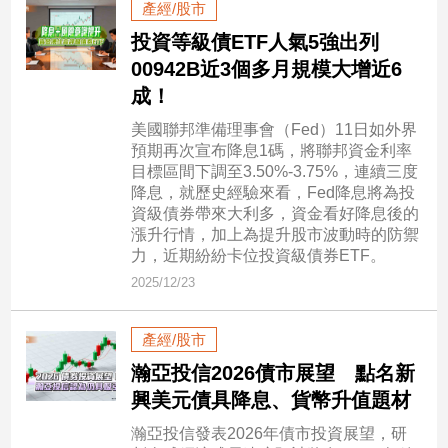
產經/股市
新
冠
投資等級債ETF人氣5強出列
病
00942B近3個多月規模大增近6
毒
成！
專
區
美國聯邦準備理事會（Fed）11日如外界
預期再次宣布降息1碼，將聯邦資金利率
目標區間下調至3.50%-3.75%，連續三度
南
降息，就歷史經驗來看，Fed降息將為投
資級債券帶來大利多，資金看好降息後的
台
漲升行情，加上為提升股市波動時的防禦
灣
力，近期紛紛卡位投資級債券ETF。
觀
2025/12/23
點
南
產經/股市
台
瀚亞投信2026債市展望 點名新
灣
興美元債具降息、貨幣升值題材
觀
點
瀚亞投信發表2026年債市投資展望，研