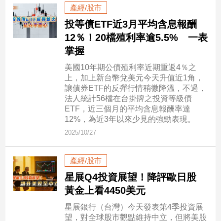
產經/股市
建
投等債ETF近3月平均含息報酬
築/
室
12％！20檔殖利率逾5.5% 一表
內
掌握
設
計
美國10年期公債殖利率近期重返4％之
上，加上新台幣兌美元今天升值近1角，
旅
讓債券ETF的反彈行情稍微降溫，不過，
遊/
法人統計56檔在台掛牌之投資等級債
美
ETF，近三個月的平均含息報酬率達
食
12%，為近3年以來少見的強勁表現。
星
2025/10/27
座/
命
理
產經/股市
消
星展Q4投資展望！降評歐日股
費
黃金上看4450美元
健
星展銀行（台灣）今天發表第4季投資展
康/
望，對全球股市觀點維持中立，但將美股
親