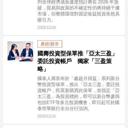
判全球經濟成長速度預計將在 2026 年放
緩，貿易與政策的不確定性仍將持續干擾
市場，但整體環境對固定收益投資依然具
娛
吸引力。
樂
2025/12/19
娛
樂
產經/股市
星
聞
國壽投資型保單推「亞太三盈」
委託投資帳戶 獨家「三盈策
流
行/
略」
時
國泰人壽宣布於「鑫超月得益」系列新台
尚
幣投資型保單，推出「亞太三盈」委託投
追
資帳戶，民眾新購買此保單，並指定「亞
星
太三盈」為投資標的，即可以新台幣參與
包括ETF等多元投資機會，即日起可於國
泰世華銀行全台分行洽詢。
生
2025/12/16
活