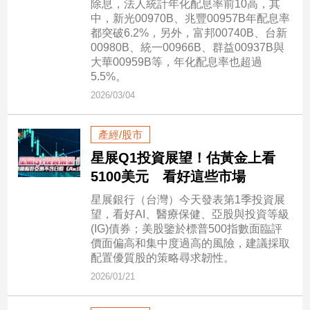
除息，法人統計年化配息率前10高，其
民
中，新光00970B、兆豐00957B年配息率
調
都突破6.2%，另外，富邦00740B、台新
國
00980B、統一00966B、群益00937B與
會
大華00959B等，年化配息率也超過
焦
5.5%。
點
2026/03/04
產經/股市
觀
星展Q1投資展望！估黃金上看
點
5100美元 看好這些市場
兩
星展銀行（台灣）今天發表第1季投資展
岸/
望，看好AI、醫療保健、亞股與投資等級
國
(IG)債券；美股鑒於標普500指數面臨評
際
價面偏高和集中度過高的風險，建議採取
社
配置優質股的策略尋求韌性。
會/
2026/01/21
地
方