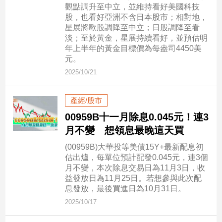
觀點調升至中立，並維持看好美國科技
子/
股，也看好亞洲不含日本股市；相對地，
感
星展將歐股調降至中立；日股調降至看
情
淡；至於黃金，星展持續看好，並預估明
藝
年上半年的黃金目標價為每盎司4450美
術
元。
／
2025/10/21
文
創
／
產經/股市
電
00959B十一月除息0.045元！連3
影
推
月不變 想領息最晚這天買
薦
(00959B)大華投等美債15Y+最新配息初
科
估出爐，每單位預計配發0.045元，連3個
技/
月不變，本次除息交易日為11月3日，收
遊
益發放日為11月25日。若想參與此次配
戲
息發放，最後買進日為10月31日。
運
2025/10/17
動