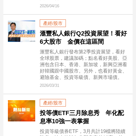
市
2026/04/16
房
地
產經/股市
產
滙豐私人銀行Q2投資展望！看好
6大股市 金價在這區間
品
滙豐私人銀行發布第2季投資展望，看好
觀
全球股票，建議加碼；點名看好美股、亞
點
洲包含日本、香港、新加坡，新興亞洲看
政
好韓國跟中國股市。另外，也看好黃金、
避險基金、投資等級債、新興市場債。
治
2026/03/31
政
治
產經/股市
焦
點
投等債ETF三月除息秀 年化配
品
息率10強一表掌握
觀
投資等級債券ETF，3月共計19檔將陸續
點