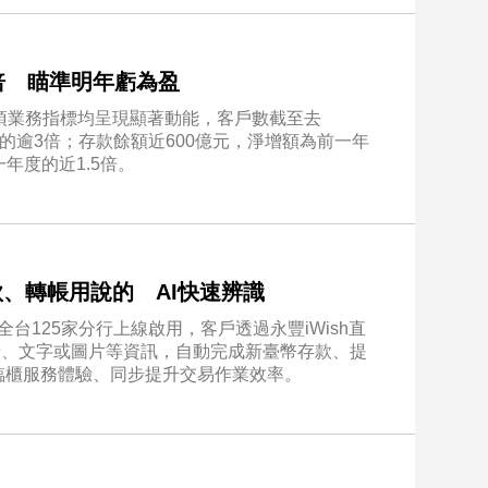
5倍 瞄準明年虧為盈
項業務指標均呈現顯著動能，客戶數截至去
4年的逾3倍；存款餘額近600億元，淨增額為前一年
年度的近1.5倍。
款、轉帳用說的 AI快速辨識
全台125家分行上線啟用，客戶透過永豐iWish直
供語音、文字或圖片等資訊，自動完成新臺幣存款、提
臨櫃服務體驗、同步提升交易作業效率。