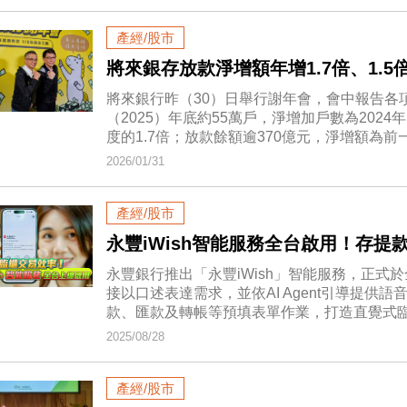
產經/股市
將來銀存放款淨增額年增1.7倍、1.
將來銀行昨（30）日舉行謝年會，會中報告各
（2025）年底約55萬戶，淨增加戶數為202
度的1.7倍；放款餘額逾370億元，淨增額為前一
2026/01/31
產經/股市
永豐iWish智能服務全台啟用！存提
永豐銀行推出「永豐iWish」智能服務，正式於
接以口述表達需求，並依AI Agent引導提
款、匯款及轉帳等預填表單作業，打造直覺式
2025/08/28
產經/股市