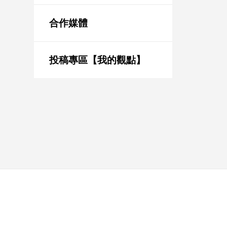
新
冠
合作媒體
病
毒
專
區
投稿專區【我的觀點】
南
台
灣
觀
點
南
台
灣
觀
點