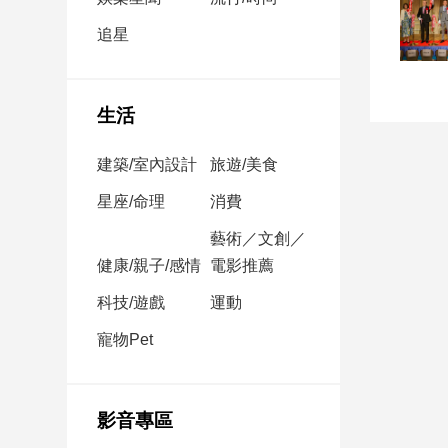
民
調
追星
國
會
焦
生活
點
建築/室內設計
旅遊/美食
觀
星座/命理
消費
點
藝術／文創／
健康/親子/感情
電影推薦
兩
岸/
科技/遊戲
運動
國
際
寵物Pet
社
會/
地
影音專區
方