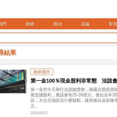
熱門
財經
政治
品論
影
尋結果
產經/股市
第一金100％現金股利非常態 法說
第一金控今天舉行法說媒體會，揭露台股投資部
要是賺股利，應該會有25-26億元，會比去年
區，大台北地區沒什麼鬆動，建商會以送裝修
正。
2026/06/02