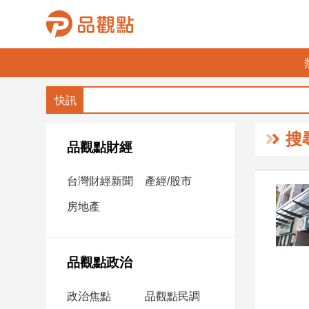
品
觀
點
財
搜
經
品觀點財經
台
台灣財經新聞
產經/股市
灣
財
房地產
經
新
聞
品觀點政治
產
經/
政治焦點
品觀點民調
股