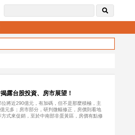
音
會揭露台股投資、房市展望！
位將近290億元，有加碼，但不是那麼積極，主
20億元多；房市部分，研判微幅修正，房價則看地
等方式來促銷，至於中南部非蛋黃區，房價有點修