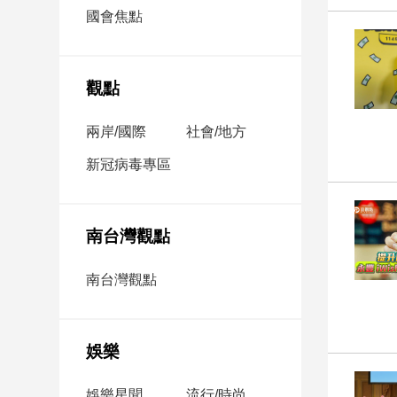
市
國會焦點
房
地
產
觀點
兩岸/國際
社會/地方
品
觀
新冠病毒專區
點
政
治
南台灣觀點
政
南台灣觀點
治
焦
點
娛樂
品
觀
點
娛樂星聞
流行/時尚