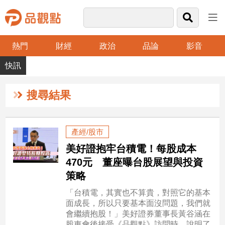
熱門
財經
政治
品論
影音
品
觀
點
財
搜尋結果
經
台
產經/股市
灣
美好證抱牢台積電！每股成本
財
經
470元 董座曝台股展望與投資
新
策略
聞
「台積電，其實也不算貴，對照它的基本
產
面成長，所以只要基本面沒問題，我們就
經/
會繼續抱股！」美好證券董事長黃谷涵在
股
股東會後接受《品觀點》訪問時，說明了