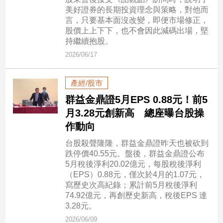
市
美好證券的長期投資理念與策略，對他而
房
言，只要基本面沒改變，即便市場修正，
地
股價上上下下，也不會因此減碼出場，堅
產
持繼續抱股。
2026/06/17
品
產經/股市
觀
群益金鼎證5月EPS 0.88元！前5
點
月3.28元創新高 總座曝台股操
政
作動向
治
台股殺聲隆隆，群益金鼎證昨天也被砍到
政
跌停價40.55元。盤後，群益金鼎證公布
治
5月稅後淨利20.02億元，每股稅後淨利
焦
（EPS）0.88元，僅次於4月的1.07元，
點
寫歷史次高紀錄；累計前5月稅後淨利
74.92億元，再創歷史新高，稅後EPS 達
品
3.28元。
觀
點
2026/06/09