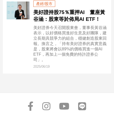
產經/股市
美好證持股75％重押AI 董座黃
娛
谷涵：股東等於佈局AI ETF！
樂
美好證券今天召開股東會，董事長黃谷涵
娛
表示，以好價格買進好生意及好團隊，建
樂
立長期具競爭力的組合，穩健創造股東回
星
報。換言之，「持有美好證券的真實意義
聞
是，股東將會以89%的價格買進一個AI
ETF，再加上一個免費的特許證券公
流
司」。
行/
時
2025/06/19
尚
追
星
生
活