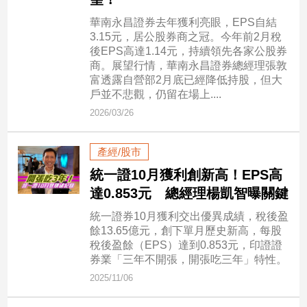
新
冠
華南永昌證券去年獲利亮眼，EPS自結
病
3.15元，居公股券商之冠。今年前2月稅
毒
後EPS高達1.14元，持續領先各家公股券
專
商。展望行情，華南永昌證券總經理張敦
區
富透露自營部2月底已經降低持股，但大
戶並不悲觀，仍留在場上....
2026/03/26
南
台
產經/股市
灣
統一證10月獲利創新高！EPS高
觀
達0.853元 總經理楊凱智曝關鍵
點
統一證券10月獲利交出優異成績，稅後盈
餘13.65億元，創下單月歷史新高，每股
南
稅後盈餘（EPS）達到0.853元，印證證
台
券業「三年不開張，開張吃三年」特性。
灣
觀
2025/11/06
點