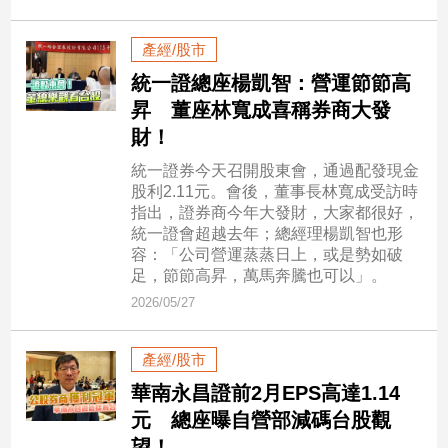
民
調
產經/股市
國
統一證總座楊凱智：營運節節高
會
焦
昇 董座林寬成喜稱券商大發
點
財！
統一證券今天召開股東會，通過配發現金
股利2.11元。會後，董事長林寬成受訪時
觀
指出，證券商今年大發財，大家都很好，
點
統一證會超越去年；總經理楊凱智也形
容：「公司營運蒸蒸日上，或是勢如破
兩
足，節節高昇，萬馬奔騰也可以」。
岸/
2026/05/27
國
際
產經/股市
社
會/
華南永昌證前2月EPS高達1.14
地
元 總座曝自營部減碼台股觀
方
望！