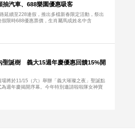
抽汽車、688樂園優惠吸客
路延續至228連假，推出多檔新春限定活動，祭出
假限時688優惠票價，生肖屬馬或姓名中含
聖誕樹 義大15週年慶優惠回饋15%開
場將於11/15（六）舉辦「義大璀璨之夜」聖誕點
式為週年慶揭開序幕。今年特別邀請啦啦隊女神寶
。