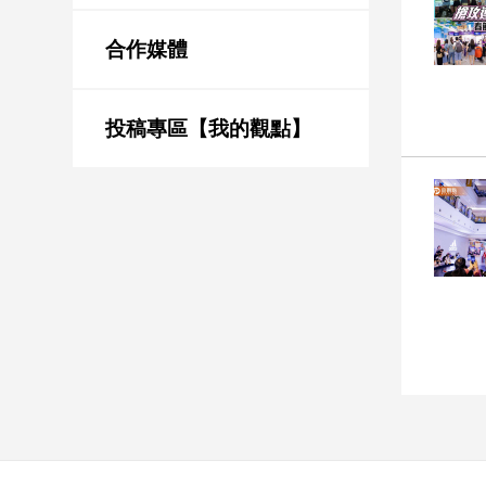
新
冠
合作媒體
病
毒
專
區
投稿專區【我的觀點】
南
台
灣
觀
點
南
台
灣
觀
點