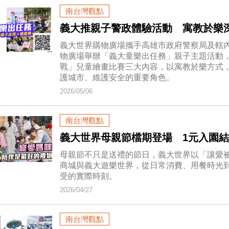
南台灣觀點
義大推親子警政體驗活動 寓教於樂
義大世界購物廣場攜手高雄市政府警察局及轄內
物廣場舉辦「義大童樂出任務」親子主題活動
戰」兒童繪畫比賽三大內容，以寓教於樂方式
護城市、維護安全的重要角色。
2026/05/06
南台灣觀點
義大世界母親節檔期登場 1元入園
母親節不只是送禮的節日，義大世界以「讓愛
商城與義大遊樂世界，從日常消費、用餐時光
受的實際時刻。
2026/04/27
南台灣觀點