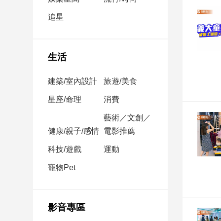
民
調
追星
國
會
焦
生活
點
建築/室內設計
旅遊/美食
觀
星座/命理
消費
點
藝術／文創／
健康/親子/感情
電影推薦
兩
岸/
科技/遊戲
運動
國
際
寵物Pet
社
會/
地
影音專區
方