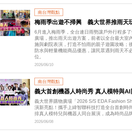
南台灣觀點
梅雨季出遊不掃興 義大世界推雨天
6月進入梅雨季，全台連日雨勢讓戶外行程多
廣場，推出雨天出遊方案，前者以全台最大室
施與劇院表演，打造不怕雨的親子遊園攻略；
防水與輕量機能商品優惠，讓民眾遇到雨天不
位。
2026/06/10
南台灣觀點
義大首創機器人時尚秀 真人模特與A
義大世界購物廣場「2026 S/S EDA Fashi
演新亮點！攜手上緯智聯科技打造全台首創時
排真人模特兒與機器人同台展演，成為時尚品
2026/06/08