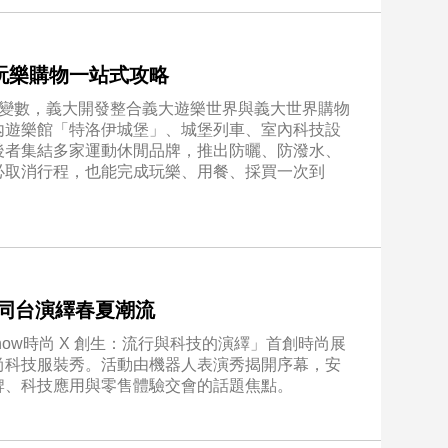
玩樂購物一站式攻略
了變數，義大開發整合義大遊樂世界與義大世界購物
內遊樂館「特洛伊城堡」、城堡列車、室內科技設
後者集結多家運動休閒品牌，推出防曬、防潑水、
必取消行程，也能完成玩樂、用餐、採買一次到
I同台演繹春夏潮流
on Show時尚 X 創生：流行與科技的演繹」首創時尚展
尚科技服裝秀。活動由機器人表演秀揭開序幕，安
牌、科技應用與零售體驗交會的話題焦點。