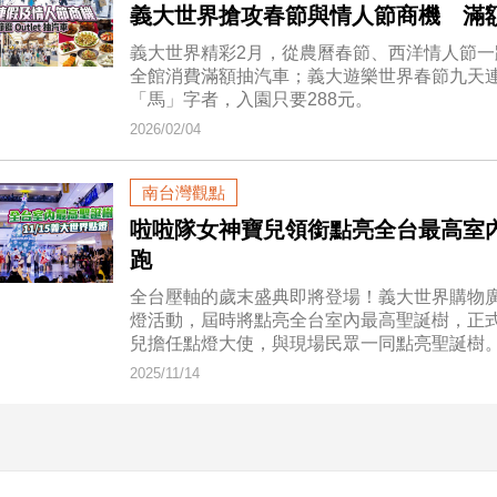
義大世界搶攻春節與情人節商機 滿額
義大世界精彩2月，從農曆春節、西洋情人節一
全館消費滿額抽汽車；義大遊樂世界春節九天連
「馬」字者，入園只要288元。
2026/02/04
南台灣觀點
啦啦隊女神寶兒領銜點亮全台最高室內
跑
全台壓軸的歲末盛典即將登場！義大世界購物廣
燈活動，屆時將點亮全台室內最高聖誕樹，正
兒擔任點燈大使，與現場民眾一同點亮聖誕樹
2025/11/14