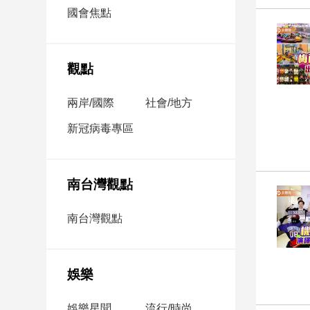
市
國會焦點
房
地
產
觀點
兩岸/國際
社會/地方
品
觀
新冠病毒專區
點
政
治
南台灣觀點
政
南台灣觀點
治
焦
點
娛樂
品
觀
點
娛樂星聞
流行/時尚