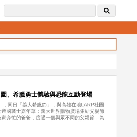
音
入園、希臘勇士體驗與恐龍互動登場
」，同日「義大希臘節」，與高雄在地LARP社團
及帝國戰士嘉年華；義大世界購物廣場集結父親節
為家奔忙的爸爸，度過一個與眾不同的父親節，為