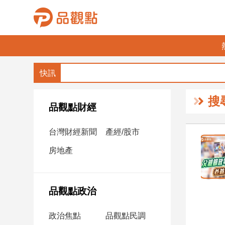
品
觀
點
財
搜
經
品觀點財經
台
台灣財經新聞
產經/股市
灣
財
房地產
經
新
聞
品觀點政治
產
經/
政治焦點
品觀點民調
股