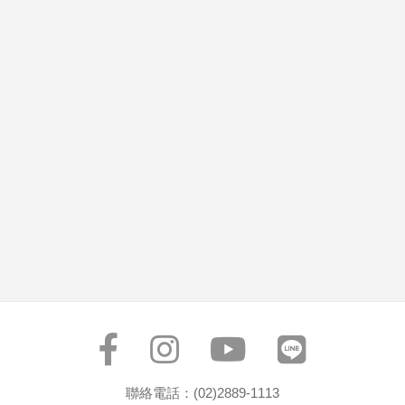
聯絡電話：(02)2889-1113