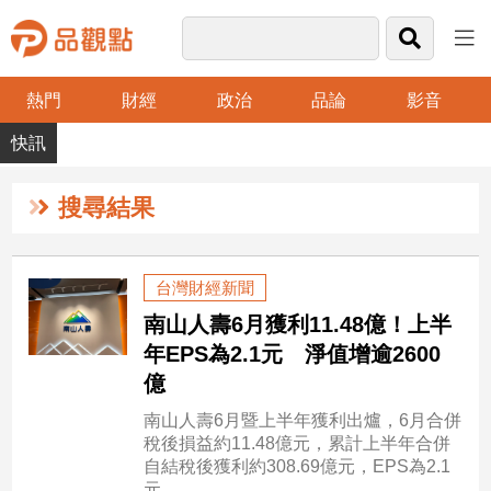
熱門
財經
政治
品論
影音
品
觀
點
財
搜尋結果
經
台
台灣財經新聞
灣
南山人壽6月獲利11.48億！上半
財
經
年EPS為2.1元 淨值增逾2600
新
億
聞
南山人壽6月暨上半年獲利出爐，6月合併
產
稅後損益約11.48億元，累計上半年合併
經/
自結稅後獲利約308.69億元，EPS為2.1
股
元。