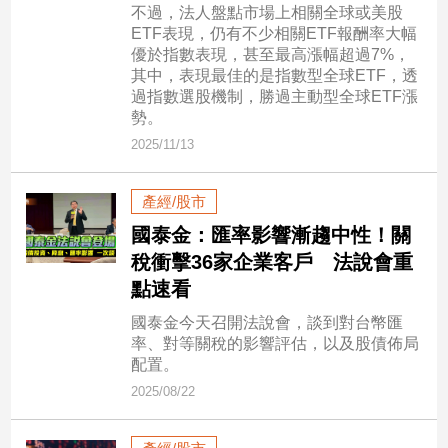
不過，法人盤點市場上相關全球或美股
建
ETF表現，仍有不少相關ETF報酬率大幅
築/
優於指數表現，甚至最高漲幅超過7%，
室
其中，表現最佳的是指數型全球ETF，透
內
過指數選股機制，勝過主動型全球ETF漲
設
勢。
計
2025/11/13
旅
遊/
產經/股市
美
食
國泰金：匯率影響漸趨中性！關
星
稅衝擊36家企業客戶 法說會重
座/
點速看
命
理
國泰金今天召開法說會，談到對台幣匯
率、對等關稅的影響評估，以及股債佈局
消
配置。
費
2025/08/22
健
康/
親