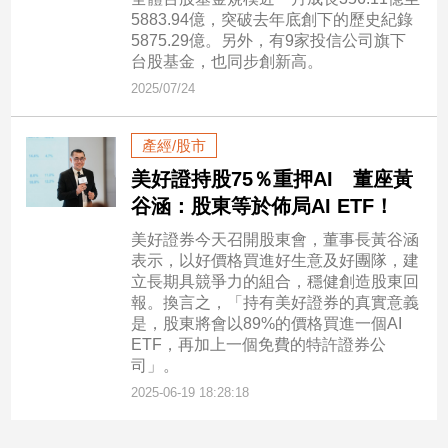
寵
5883.94億，突破去年底創下的歷史紀錄
物
5875.29億。另外，有9家投信公司旗下
Pet
台股基金，也同步創新高。
2025/07/24
影
產經/股市
音
專
美好證持股75％重押AI 董座黃
區
谷涵：股東等於佈局AI ETF！
美好證券今天召開股東會，董事長黃谷涵
表示，以好價格買進好生意及好團隊，建
合
立長期具競爭力的組合，穩健創造股東回
作
報。換言之，「持有美好證券的真實意義
媒
是，股東將會以89%的價格買進一個AI
ETF，再加上一個免費的特許證券公
體
司」。
2025-06-19 18:28:18
投
稿