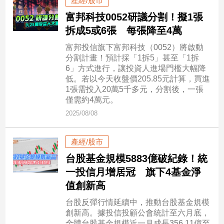
產經/股市
子/
富邦科技0052研議分割！擬1張
感
拆成5或6張 每張降至4萬
情
藝
富邦投信旗下富邦科技（0052）將啟動
術
分割計畫！預計採「1拆5」甚至「1拆
／
6」方式進行，讓投資人進場門檻大幅降
文
低。若以今天收盤價205.85元計算，買進
創
1張需投入20萬5千多元，分割後，一張
／
僅需約4萬元。
電
2025/08/08
影
推
薦
產經/股市
科
台股基金規模5883億破紀錄！統
技/
一投信月增居冠 旗下4基金淨
遊
值創新高
戲
運
台股反彈行情延續中，推動台股基金規模
動
創新高。據投信投顧公會統計至六月底，
全體台股基金規模近一月成長356.11億至