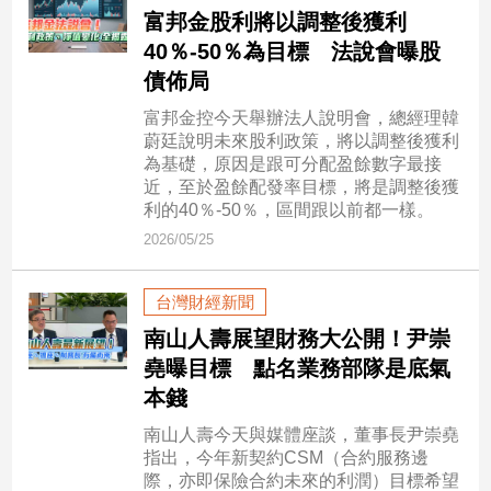
民
富邦金股利將以調整後獲利
調
40％-50％為目標 法說會曝股
國
債佈局
會
焦
富邦金控今天舉辦法人說明會，總經理韓
點
蔚廷說明未來股利政策，將以調整後獲利
為基礎，原因是跟可分配盈餘數字最接
近，至於盈餘配發率目標，將是調整後獲
利的40％-50％，區間跟以前都一樣。
觀
2026/05/25
點
兩
台灣財經新聞
岸/
南山人壽展望財務大公開！尹崇
國
堯曝目標 點名業務部隊是底氣
際
本錢
社
會/
南山人壽今天與媒體座談，董事長尹崇堯
地
指出，今年新契約CSM（合約服務邊
方
際，亦即保險合約未來的利潤）目標希望