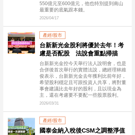
新
550億元至600億元，他也特別提到南山
冠
最重要的底氣跟本錢。
病
2026/04/17
毒
專
區
產經/股市
台新新光金股利將優於去年！考
慮是否配股 法說會重點掃描
南
台新新光金控今天舉行法人說明會，也是
台
合併後首次舉行的實體法說，總經理林維
灣
俊表示，台新新光金去年獲利比前年好，
觀
希望股利穩定且可跟投資人共享，將對董
點
事會建議比去年好的股利，且以現金為
主，還在考慮要不要配一些股票股利。
南
2026/03/31
台
灣
產經/股市
觀
點
國泰金納入稅後CSM之調整淨值