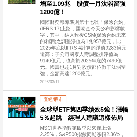
增至1.09兆 股債一月汰弱留強
1200億！
娛
國際財務報導準則第十七號「保險合約」
樂
(IFRS 17)上路，國泰金今天公布影響數
字，其中，納入稅後CSM(保險合約未來
娛
的利潤)之調整淨值為1兆957億元，比
樂
2025年底以IFRS 4計算的淨值9283億元
星
還高；子公司國泰人壽調整後淨值為
聞
9140億元，也高於2025年底的7490億
流
元。國壽也趁1月對股債部位做了汰弱留
行/
強，金額高達1200億元。
時
2026/03/11
尚
追
產經/股市
星
全球型ETF第四季績效5強！漲幅
5％起跳 經理人建議這樣佈局
生
MSCI世界指數第四季以來僅上漲
活
2.25%，S&P500指數同期漲幅2.36%，