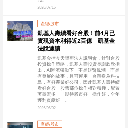
市
2026/07/15
房
地
產
產經/股市
凱基人壽續看好台股！前4月已
實現資本利得近2百億 凱基金
品
法說速讀
觀
凱基金控今天舉辦法人說明會，針對台股
點
投資操作策略，凱基人壽投資長謝欣欣指
政
出，AI潮流帶動下，不是短暫風潮，而是
治
有發展的故事，且可運用，台灣身為科技
島，有好產業好公司，因此凱基人壽持續
政
看好台股，股票部位操作相對積極，配置
治
著墨蠻多，「期待股市好，操作好，全年
焦
獲利貢獻好」。
點
2026/06/02
品
觀
產經/股市
點