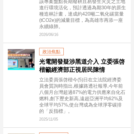
該專案盤點長期廢耕且易發生火災之土地
市
進行環境活化，預計透過為期30年的原生
房
種造林計畫，達成約420噸二氧化碳當量
地
(tCO2e)的減量目標，為高雄市再添一座
產
永續綠肺。
2026/06/16
品
政治焦點
觀
光電開發疑涉黑道介入 立委張啓
點
楷籲經濟部正視居民陳情
政
治
立法委員張啓楷今(5)日在立法院經濟委
員會質詢時指出,根據路透社報導,今年前
政
八個月台灣超過87%的電力供應來自化石
治
燃料,創下歷史新高,遠超亞洲平均62%及
焦
全球平均57%,使台灣成為全球淨零碳排
點
的「反指標」。
品
2025/11/05
觀
點