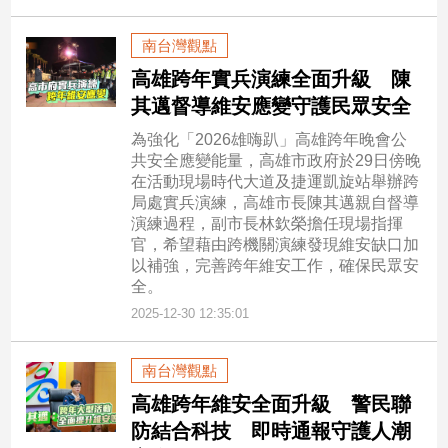
南台灣觀點
高雄跨年實兵演練全面升級 陳
其邁督導維安應變守護民眾安全
為強化「2026雄嗨趴」高雄跨年晚會公
共安全應變能量，高雄市政府於29日傍晚
在活動現場時代大道及捷運凱旋站舉辦跨
局處實兵演練，高雄市長陳其邁親自督導
演練過程，副市長林欽榮擔任現場指揮
官，希望藉由跨機關演練發現維安缺口加
以補強，完善跨年維安工作，確保民眾安
全。
2025-12-30 12:35:01
南台灣觀點
高雄跨年維安全面升級 警民聯
防結合科技 即時通報守護人潮