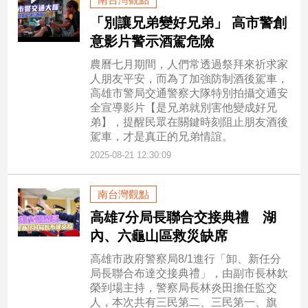
「別讓兄弟變好兄弟」 高市警創
意影片警示酒駕危險
農曆七月期間，人們常透過祭拜來祈求家
人朋友平安，而為了加強防制酒後駕車，
高雄市警局交通警察大隊特別拍攝交通安
全宣導影片【是兄弟就別害他變成好兄
弟】，提醒民眾在關鍵時刻阻止朋友酒後
駕車，才是真正的兄弟情誼。
2025-08-21 12:30:09
南台灣觀點
高雄7分局長聯合交接典禮 湖
內、六龜山區救災缺席
高雄市政府警察局8/1進行「卸、新任分
局長聯合布達交接典禮」，由副市長林欽
榮到場主持，警察局長林炎田擔任監交
人，本次共有三民第二、三民第一、旗