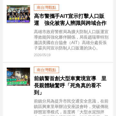
建
南台灣觀點
築/
高市警攜手AIT宣示打擊人口販
室
運 強化被害人辨識與跨域合作
內
設
高雄市政府警察局為擴大防制人口販運宣
計
導效能與強化夥伴關係，局長趙瑞華特別
旅
邀請美國在台協會（AIT）高雄分處長張
遊/
子霖共同宣示防制人口販運的決心。
美
2026/05/19
食
星
南台灣觀點
座/
命
前鎮警首創大型車實境宣導 里
理
長親體驗驚呼「死角真的看不
消
到」
費
前鎮分局為提升市民交通安全意識，在前
健
鎮區興東里舉辦治安座談會時，突破傳統
康/
靜態宣導模式，首度將「大型水泥預拌
親