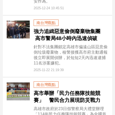
安作為。
2025-12-24 10:45:51
南台灣觀點
強力追緝惡意偷倒廢棄物集團
高市警局48小時內迅速偵破
針對不法集團鎖定高雄市偏遠山區惡意偷
倒垃圾廢棄物，檢警接獲高市府主動通報
後立即展開偵辦，於短短2天內迅速逮捕
11名涉案嫌犯。
2025-11-22 21:19:39
南台灣觀點
高市舉辦「民力任務隊技能競
賽」 警民合力展現防災戰力
高雄市政府於23日假警察局大禮堂辦理
「114年民力任務隊技能競賽」為全國首