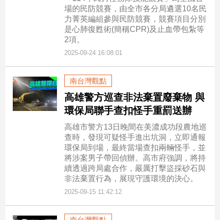
場的民防競賽，由全市各分局遴選10名民
力菁英編組參與民防競賽，競賽項目分別
是心肺復甦術(簡稱CPR)及止血帶包紮等
2項。
2025-09-24 16:08:01
南台灣觀點
高雄警方巡查非法棄置廢棄物 與
環保局聯手查扣怪手重罰送辦
高雄市警方13日晚間在美濃成功段農地巡
查時，發現可疑怪手進出坑洞，立即通報
環保局到場，最終當場查扣兩輛怪手，並
將涉案男子帶回偵辦。高市府強調，將持
續透過跨局處合作，嚴厲打擊盜採砂石與
非法棄置行為，展現守護環境的決心。
2025-09-15 11:42:12
南台灣觀點