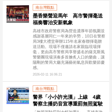
寵
物
南台灣觀點
Pet
墨香樂聲迎馬年 高市警揮毫送
福奏響治安新氣象
影
高雄市政府警察局為營造濃厚年節氛圍並
感謝基層同仁一年來的辛勞，10日在警察
音
局3樓大禮堂舉辦115年名家春聯揮毫贈
專
送活動。現場不僅邀請名家親臨現場揮
區
毫，更由高市警察局享譽盛名的薩克斯風
警樂團現場演奏多首膾炙人口的樂曲，讓
陽剛的警局大廳充滿藝術氣息與歡樂節慶
合
感。
作
2026-02-11 16:06:21
媒
體
南台灣觀點
警界「小小許光漢」上線 4歲
警察主播奶音宣導重罰無照駕駛
投
稿