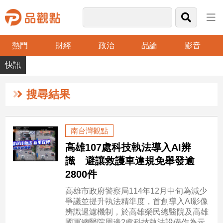
熱門
財經
政治
品論
影音
品
觀
點
財
搜尋結果
經
台
南台灣觀點
灣
高雄107處科技執法導入AI辨
財
經
識 避讓救護車違規免舉發逾
新
2800件
聞
高雄市政府警察局114年12月中旬為減少
產
爭議並提升執法精準度，首創導入AI影像
經/
辨識過濾機制，於高雄榮民總醫院及高雄
股
國軍總醫院周邊2處科技執法設備作為示