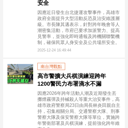
安全
因應近日發生台北捷運攻擊事件，高雄市
政府全面提升大型活動反恐及治安維護層
級。市長陳其邁表示，針對跨年晚會等人
潮密集活動，市府已要求加派警力、提高
見警率，並強化即時通報及跨機關聯繫機
制，確保民眾人身安全及公共場所安全。
2025-12-24 16:49:44
南台灣觀點
高市警擴大兵棋演練迎跨年
1200警民力布署滴水不漏
因應2026年跨年活動人潮及近期發生丟
擲煙霧彈及持械殺人等重大治安事件，高
雄市政府警察局23日由局長林炎田親自主
持，召集相關分局、交通警察大隊、刑事
警察大隊及保安警察大隊等單位，實施跨
年警衛部署及兵棋演練，提前強化跨年維