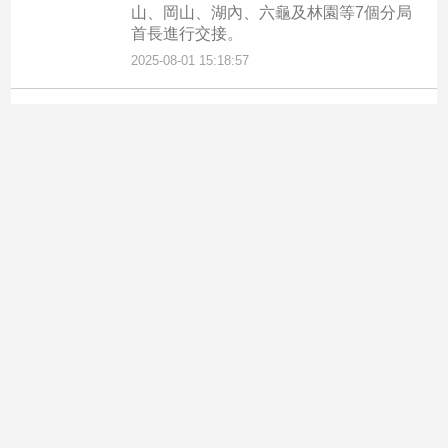
山、岡山、湖內、六龜及林園等7個分局
首長進行交接。
2025-08-01 15:18:57
南台灣觀點
青春守護 打詐同行 高雄市舉辦
小小警消暑期職人體驗
高雄市「小小警消」職人體驗活動，今年
青春專案期間再度邀請大朋友、小朋友來
當一日小小警消，讓孩子們近距離接觸警
消人員。
2025-07-05 21:56:18
南台灣觀點
高市啟動暑期青春專案 強化青少
年保護與治安維護