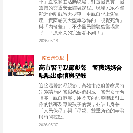
車」直接開進活動現場，打造最真實、最
子/
震撼的交通安全體驗課程。現場民眾不僅
感
能近距離觀察大型車，更親自坐上駕駛
情
座，實際感受大型車恐怖的「視覺死角」
與「內輪差」，不少里民體驗後當場驚
藝
呼：「原來真的完全看不到！」
術
／
2026/05/18
文
創
南台灣觀點
／
電
高市警母親節獻聲 警職媽媽合
影
唱唱出柔情與堅毅
推
薦
迎接溫馨的母親節，高雄市政府警察局特
別邀請局內警職媽媽們組成「警光女子合
科
唱團」親自獻聲，用柔美的歌聲唱出對工
技/
作的執著及專屬孩子的愛，並唱出身兼
遊
「人民保母」與「母親」雙重角色的辛勞
戲
與時間拉扯。
運
2026/05/07
動