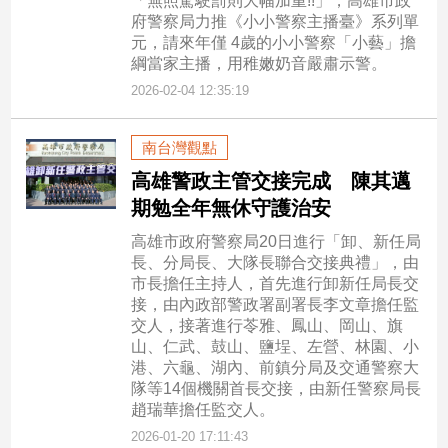
「無照駕駛罰則大幅加重!!」，高雄市政
專
府警察局力推《小小警察主播臺》系列單
元，請來年僅 4歲的小小警察「小藝」擔
區
綱當家主播，用稚嫩奶音嚴肅示警。
【我
2026-02-04 12:35:19
的
觀
點】
南台灣觀點
高雄警政主管交接完成 陳其邁
期勉全年無休守護治安
高雄市政府警察局20日進行「卸、新任局
長、分局長、大隊長聯合交接典禮」，由
市長擔任主持人，首先進行卸新任局長交
接，由內政部警政署副署長李文章擔任監
交人，接著進行苓雅、鳳山、岡山、旗
山、仁武、鼓山、鹽埕、左營、林園、小
港、六龜、湖內、前鎮分局及交通警察大
隊等14個機關首長交接，由新任警察局長
趙瑞華擔任監交人。
2026-01-20 17:11:43