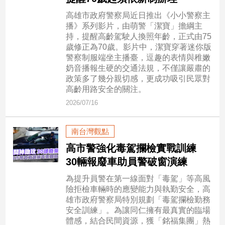
民
高雄市政府警察局近日推出《小小警察主
調
播》系列影片，由萌警「潔寶」擔綱主
國
持，提醒高齡駕駛人換照年齡，正式由75
會
歲修正為70歲。影片中，潔寶穿著迷你版
焦
警察制服端坐主播臺，逗趣的表情與稚嫩
點
奶音播報生硬的交通法規，不僅讓嚴肅的
政策多了幾分親切感，更成功吸引民眾對
高齡用路安全的關注。
觀
2026/07/16
點
南台灣觀點
兩
岸/
高市警強化毒駕攔檢實戰訓練
國
30輛報廢車助員警破窗演練
際
為提升員警在第一線面對「毒駕」等高風
社
險拒檢車輛時的應變能力與執勤安全，高
會/
雄市政府警察局特別規劃「毒駕攔檢勤務
地
安全訓練」。為讓同仁擁有最真實的臨場
方
體感，結合民間資源，獲「銘福集團」熱