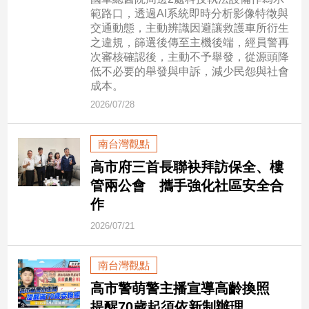
市
範路口，透過AI系統即時分析影像特徵與
房
交通動態，主動辨識因避讓救護車所衍生
地
之違規，篩選後傳至主機後端，經員警再
產
次審核確認後，主動不予舉發，從源頭降
低不必要的舉發與申訴，減少民怨與社會
成本。
2026/07/28
品
觀
點
南台灣觀點
政
高市府三首長聯袂拜訪保全、樓
治
管兩公會 攜手強化社區安全合
作
政
治
2026/07/21
焦
點
南台灣觀點
品
高市警萌警主播宣導高齡換照
觀
點
提醒70歲起須依新制辦理