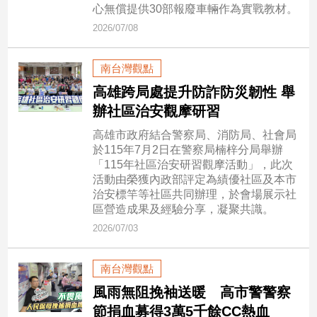
新
心無償提供30部報廢車輛作為實戰教材。
冠
2026/07/08
病
毒
專
南台灣觀點
區
高雄跨局處提升防詐防災韌性 舉
辦社區治安觀摩研習
南
高雄市政府結合警察局、消防局、社會局
於115年7月2日在警察局楠梓分局舉辦
台
「115年社區治安研習觀摩活動」，此次
灣
活動由榮獲內政部評定為績優社區及本市
觀
治安標竿等社區共同辦理，於會場展示社
點
區營造成果及經驗分享，凝聚共識。
2026/07/03
南
台
南台灣觀點
灣
觀
風雨無阻挽袖送暖 高市警警察
點
節捐血募得3萬5千餘CC熱血