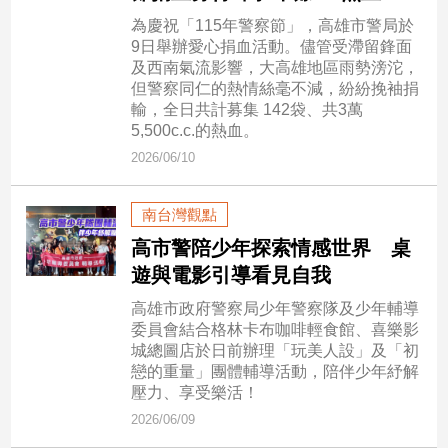
為慶祝「115年警察節」，高雄市警局於
9日舉辦愛心捐血活動。儘管受滯留鋒面
娛
及西南氣流影響，大高雄地區雨勢滂沱，
樂
但警察同仁的熱情絲毫不減，紛紛挽袖捐
輸，全日共計募集 142袋、共3萬
娛
5,500c.c.的熱血。
樂
2026/06/10
星
聞
流
南台灣觀點
行/
高市警陪少年探索情感世界 桌
時
遊與電影引導看見自我
尚
追
高雄市政府警察局少年警察隊及少年輔導
星
委員會結合格林卡布咖啡輕食館、喜樂影
城總圖店於日前辦理「玩美人設」及「初
戀的重量」團體輔導活動，陪伴少年紓解
壓力、享受樂活！
生
2026/06/09
活