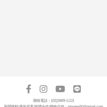
市
房
地
產
品
觀
點
政
治
政
治
焦
點
品
觀
聯絡電話：(02)2889-1113
點
新聞爆料/廣告提案/媒體合作/聯絡信箱：pinview50@gmail.com