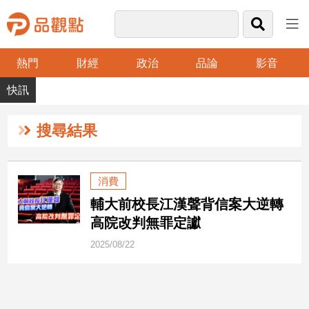
熱門
財經
政治
品論
影音
品
觀
點
財
搜尋結果
經
台
消費
灣
輔大前校長江漢聲背信案大逆轉
財
經
高院改判無罪定讞
新
2025/08/22
聞
產
經/
股