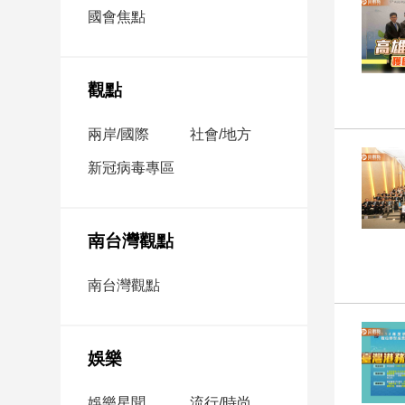
市
國會焦點
房
地
產
觀點
兩岸/國際
社會/地方
品
觀
新冠病毒專區
點
政
治
南台灣觀點
政
南台灣觀點
治
焦
點
娛樂
品
觀
點
娛樂星聞
流行/時尚