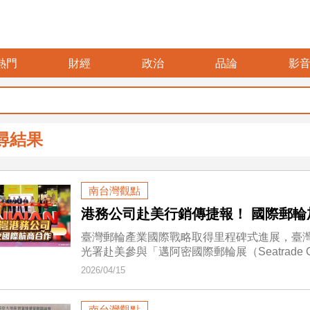
熱門
財經
政治
品論
影
尋結果
南台灣觀點
港務公司赴美行銷傳捷報！ 國際郵
臺灣郵輪產業國際戰略取得里程碑式進展，臺
光署赴美參與「邁阿密國際郵輪展（Seatrade Cruis
2026/04/15
南台灣觀點