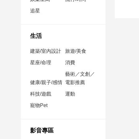
民
調
追星
國
會
焦
生活
點
建築/室內設計
旅遊/美食
觀
星座/命理
消費
點
藝術／文創／
健康/親子/感情
電影推薦
兩
岸/
科技/遊戲
運動
國
際
寵物Pet
社
會/
地
影音專區
方