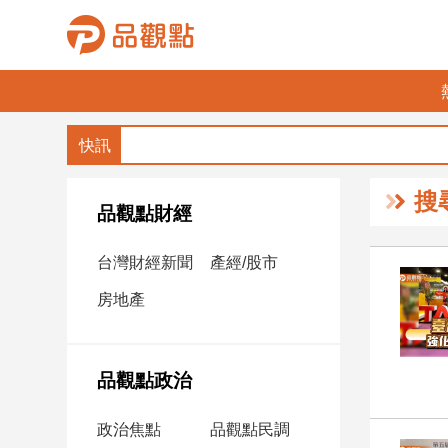
品
觀
點
財
搜
經
品觀點財經
台
台灣財經新聞
產經/股市
灣
財
房地產
經
新
聞
品觀點政治
產
經/
政治焦點
品觀點民調
股