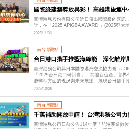
國際綠建築獎放異彩！ 高雄港旅運中
臺灣港務股份有限公司近日傳出國際級的喜訊
計，在「2025 APIGBA AWARD 」(202
2025/11/06
南台灣觀點
台日港口攜手推藍海綠能 深化離岸
臺灣港務公司與日本國際港灣交流協力會（JOPC
「2025台日港口研討會」。共逾百位產、官
源轉型方面的現況與未來展望，展現台日攜手
2025/10/28
南台灣觀點
千萬補助開放申請！ 台灣港務公司力
臺灣港務公司日前公告114年度「航港產業數