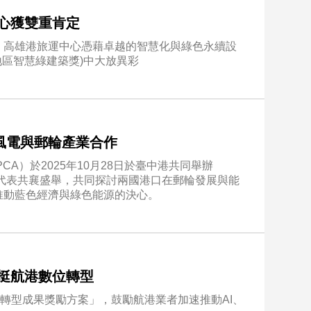
心獲雙重肯定
，高雄港旅運中心憑藉卓越的智慧化與綠色永續設
5亞太地區智慧綠建築獎)中大放異彩
風電與郵輪產業合作
A）於2025年10月28日於臺中港共同舉辦
界代表共襄盛舉，共同探討兩國港口在郵輪發展與能
推動藍色經濟與綠色能源的決心。
挺航港數位轉型
位轉型成果獎勵方案」，鼓勵航港業者加速推動AI、