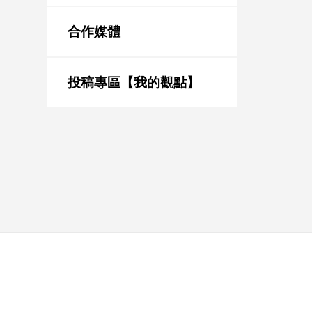
新
冠
合作媒體
病
毒
專
區
投稿專區【我的觀點】
南
台
灣
觀
點
南
台
灣
觀
點