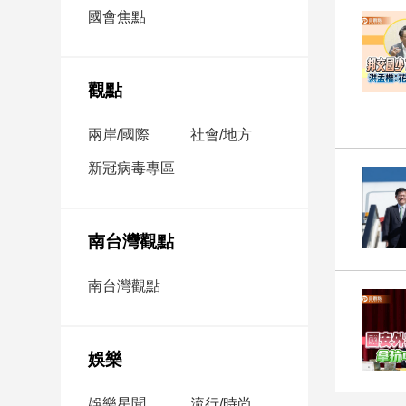
市
國會焦點
房
地
產
觀點
兩岸/國際
社會/地方
品
觀
新冠病毒專區
點
政
治
南台灣觀點
政
南台灣觀點
治
焦
點
娛樂
品
觀
點
娛樂星聞
流行/時尚