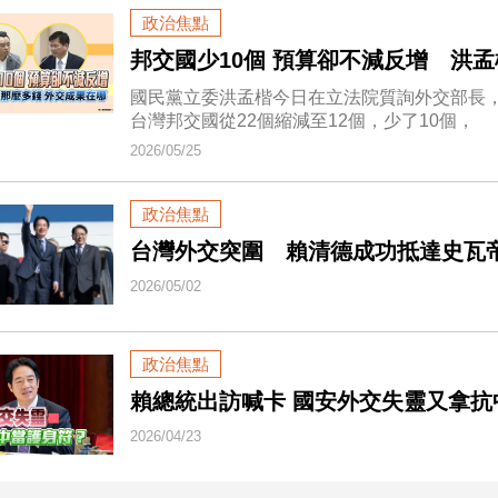
政治焦點
邦交國少10個 預算卻不減反增 洪
國民黨立委洪孟楷今日在立法院質詢外交部長
台灣邦交國從22個縮減至12個，少了10個，
2026/05/25
政治焦點
台灣外交突圍 賴清德成功抵達史瓦
2026/05/02
政治焦點
賴總統出訪喊卡 國安外交失靈又拿抗
2026/04/23