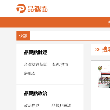
品
觀
點
財
搜
經
品觀點財經
台
台灣財經新聞
產經/股市
灣
財
房地產
經
新
聞
品觀點政治
產
經/
政治焦點
品觀點民調
股