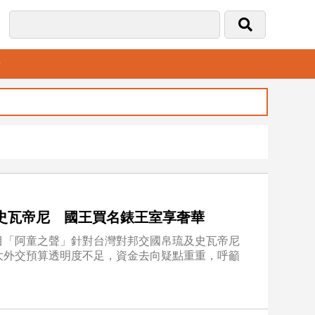
音
史瓦帝尼 國王買名錶王室享奢華
目「阿童之聲」針對台灣對邦交國帛琉及史瓦帝尼
大外交預算透明度不足，資金去向疑點重重，呼籲