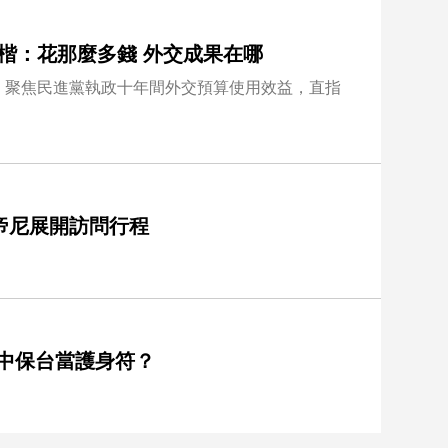
孟楷：花那麼多錢 外交成果在哪
，聚焦民進黨執政十年間外交預算使用效益，直指
帝尼展開訪問行程
中保台當護身符？