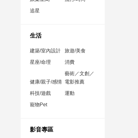
民
調
追星
國
會
焦
生活
點
建築/室內設計
旅遊/美食
觀
星座/命理
消費
點
藝術／文創／
健康/親子/感情
電影推薦
兩
岸/
科技/遊戲
運動
國
際
寵物Pet
社
會/
地
影音專區
方