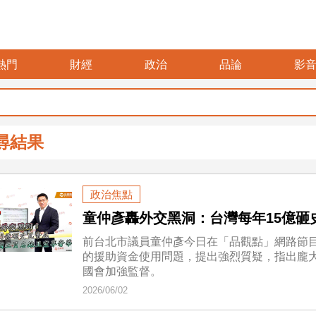
熱門
財經
政治
品論
影
尋結果
政治焦點
童仲彥轟外交黑洞：台灣每年15億砸
前台北市議員童仲彥今日在「品觀點」網路節
的援助資金使用問題，提出強烈質疑，指出龐
國會加強監督。
2026/06/02