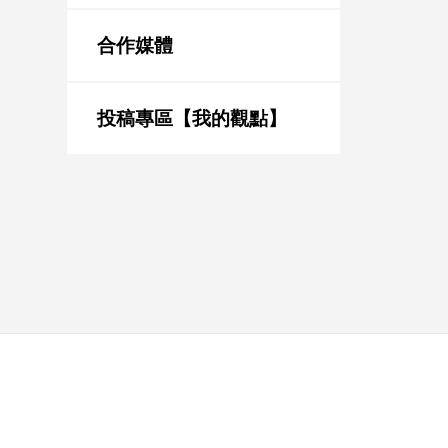
新
冠
合作媒體
病
毒
專
區
投稿專區【我的觀點】
南
台
灣
觀
點
南
台
灣
觀
點