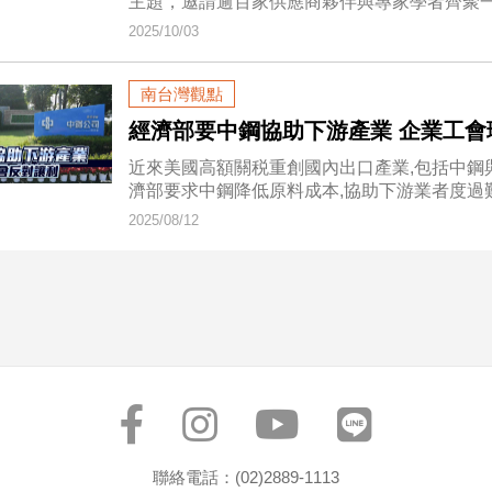
主題，邀請逾百家供應商夥伴與專家學者齊聚
2025/10/03
南台灣觀點
經濟部要中鋼協助下游產業 企業工
近來美國高額關税重創國內出口產業,包括中鋼
濟部要求中鋼降低原料成本,協助下游業者度過
2025/08/12
聯絡電話：(02)2889-1113