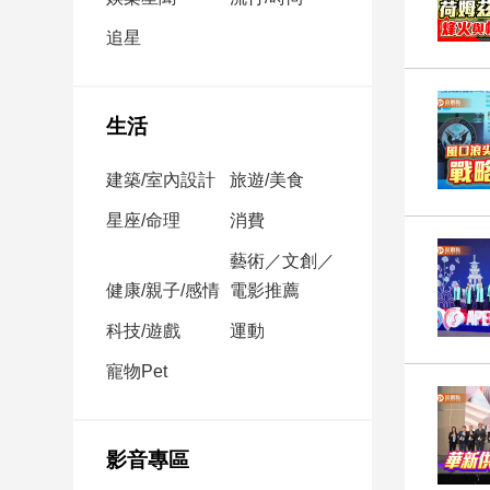
民
調
追星
國
會
焦
生活
點
建築/室內設計
旅遊/美食
觀
星座/命理
消費
點
藝術／文創／
健康/親子/感情
電影推薦
兩
岸/
科技/遊戲
運動
國
際
寵物Pet
社
會/
地
影音專區
方