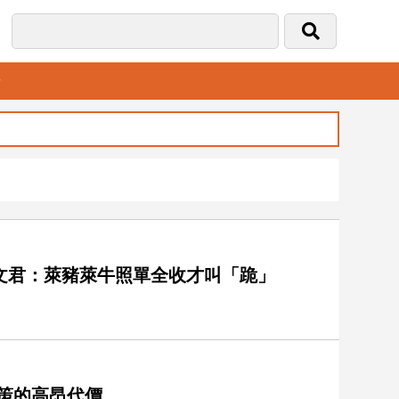
音
文君：萊豬萊牛照單全收才叫「跪」
策的高昂代價