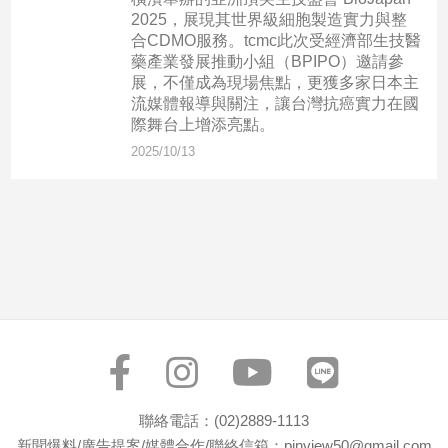
市
2025，展現其世界級細胞製造實力與整
房
合CDMO服務。tcmc此次受經濟部生技醫
地
藥產業發展推動小組（BPIPO）邀請參
產
展，不僅成為現場焦點，更獲多家日本主
流媒體報導與關注，讓台灣抗癌實力在國
際舞台上增添亮點。
2025/10/13
品
觀
點
政
治
政
治
焦
點
品
觀
聯絡電話：(02)2889-1113
點
新聞爆料/廣告提案/媒體合作/聯絡信箱：pinview50@gmail.com