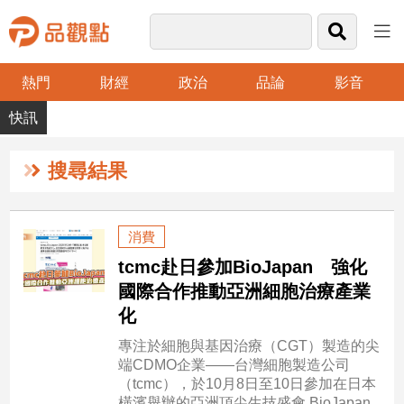
熱門
財經
政治
品論
影音
品
觀
點
財
搜尋結果
經
台
消費
灣
tcmc赴日參加BioJapan 強化
財
經
國際合作推動亞洲細胞治療產業
新
化
聞
專注於細胞與基因治療（CGT）製造的尖
產
端CDMO企業——台灣細胞製造公司
經/
（tcmc），於10月8日至10日參加在日本
股
橫濱舉辦的亞洲頂尖生技盛會 BioJapan