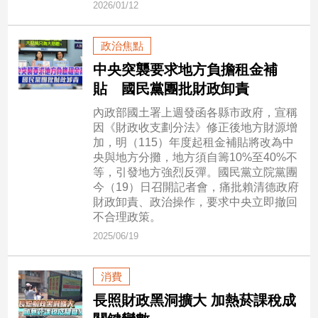
2026/01/12
民
調
國
政治焦點
會
中央突襲要求地方負擔租金補
焦
貼 國民黨團批財政卸責
點
內政部國土署上週發函各縣市政府，宣稱
因《財政收支劃分法》修正後地方財源增
觀
加，明（115）年度起租金補貼將改為中
央與地方分攤，地方須自籌10%至40%不
點
等，引發地方強烈反彈。國民黨立院黨團
今（19）日召開記者會，痛批賴清德政府
兩
財政卸責、政治操作，要求中央立即撤回
岸/
不合理政策。
國
2025/06/19
際
社
會/
消費
地
長照財政黑洞擴大 加熱菸課稅成
方