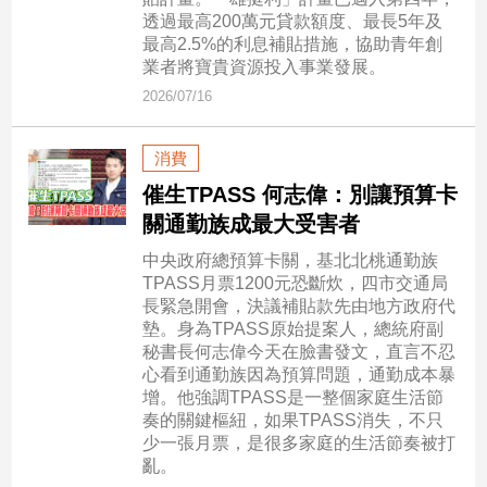
市
透過最高200萬元貸款額度、最長5年及
房
最高2.5%的利息補貼措施，協助青年創
地
業者將寶貴資源投入事業發展。
產
2026/07/16
消費
品
催生TPASS 何志偉：別讓預算卡
觀
關通勤族成最大受害者
點
政
中央政府總預算卡關，基北北桃通勤族
治
TPASS月票1200元恐斷炊，四市交通局
長緊急開會，決議補貼款先由地方政府代
政
墊。身為TPASS原始提案人，總統府副
治
秘書長何志偉今天在臉書發文，直言不忍
焦
心看到通勤族因為預算問題，通勤成本暴
點
增。他強調TPASS是一整個家庭生活節
奏的關鍵樞紐，如果TPASS消失，不只
品
少一張月票，是很多家庭的生活節奏被打
觀
亂。
點