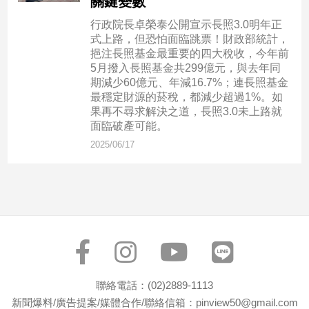
關鍵變數
新
冠
行政院長卓榮泰公開宣示長照3.0明年正
病
式上路，但恐怕面臨跳票！財政部統計，
毒
挹注長照基金最重要的四大稅收，今年前
專
5月撥入長照基金共299億元，與去年同
區
期減少60億元、年減16.7%；連長照基金
最穩定財源的菸稅，都減少超過1%。如
果再不尋求解決之道，長照3.0未上路就
面臨破產可能。
南
2025/06/17
台
灣
觀
點
南
台
灣
觀
聯絡電話：(02)2889-1113
點
新聞爆料/廣告提案/媒體合作/聯絡信箱：pinview50@gmail.com