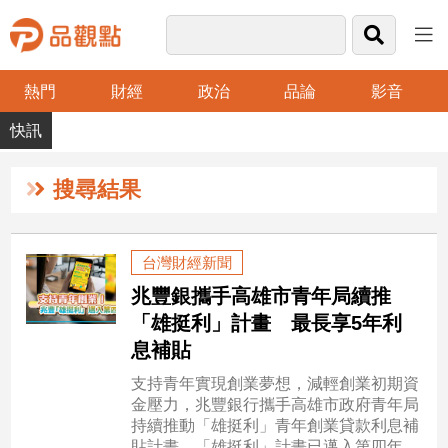
熱門
財經
政治
品論
影音
品
觀
點
財
搜尋結果
經
台
台灣財經新聞
灣
兆豐銀攜手高雄市青年局續推
財
經
「雄挺利」計畫 最長享5年利
新
息補貼
聞
支持青年實現創業夢想，減輕創業初期資
產
金壓力，兆豐銀行攜手高雄市政府青年局
經/
持續推動「雄挺利」青年創業貸款利息補
股
貼計畫。「雄挺利」計畫已邁入第四年，