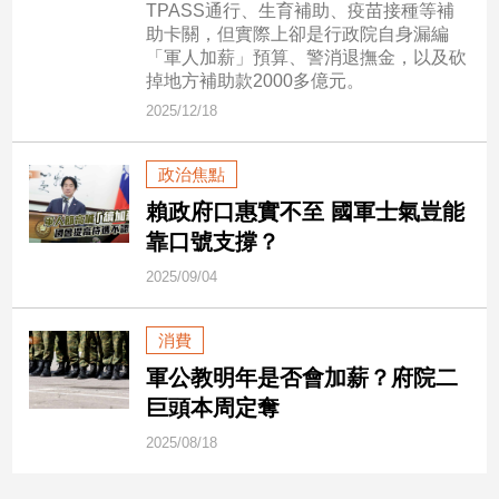
TPASS通行、生育補助、疫苗接種等補
子/
助卡關，但實際上卻是行政院自身漏編
感
「軍人加薪」預算、警消退撫金，以及砍
情
掉地方補助款2000多億元。
藝
2025/12/18
術
／
文
政治焦點
創
賴政府口惠實不至 國軍士氣豈能
／
靠口號支撐？
電
影
2025/09/04
推
薦
消費
科
技/
軍公教明年是否會加薪？府院二
遊
巨頭本周定奪
戲
2025/08/18
運
動