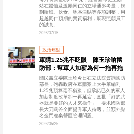
市
站在體恤及激勵同仁的立場通盤考量，規
房
劃輪班、伙食、地區津貼等多項調整，用
地
超越同仁預期的實質福利，展現照顧員工
產
的誠意。
2026/07/15
品
政治焦點
觀
軍購1.25兆不眨眼 陳玉珍嗆國
點
防部：幫軍人加薪為何一拖再拖
政
治
國民黨立委陳玉珍今日在立法院質詢國防
部長，砲轟政府在軍購案上大手筆編列
政
1.25兆預算毫不猶豫，但承諾已久的軍人
治
加薪制度改革卻一再延宕，直批「好的武
焦
器就是要好的人才來操作」，要求國防部
點
長大刀闊斧全面提升軍人待遇，並額外點
名金門廢棄營區管理問題。
品
2026/05/25
觀
點