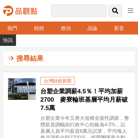
熱門
財經
政治
品論
影音
品
觀
點
財
搜尋結果
經
台
台灣財經新聞
灣
台塑企業調薪4.5％！平均加薪
財
經
2700 麥寮輪班基層平均月薪破
新
7.5萬
聞
台塑企業今年又將大規模全面性調薪，整
產
體薪資調幅由行政中心拍板為4.5%，以
經/
基層人員平均薪資6萬元試算，平均每人
股
每月調薪金額2700元，經營團隊更主動