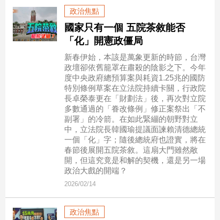
民
政治焦點
調
國家只有一個 五院茶敘能否
國
「化」開憲政僵局
會
焦
新春伊始，本該是萬象更新的時節，台灣
點
政壇卻依舊籠罩在肅殺的陰影之下。今年
度中央政府總預算案與耗資1.25兆的國防
特別條例草案在立法院持續卡關，行政院
觀
長卓榮泰更在「財劃法」後，再次對立院
多數通過的「眷改條例」修正案祭出「不
點
副署」的冷箭。在如此緊繃的朝野對立
中，立法院長韓國瑜提議面諫賴清德總統
兩
一個「化」字；隨後總統府也證實，將在
岸/
春節後展開五院茶敘。這扇大門雖然敞
國
開，但這究竟是和解的契機，還是另一場
際
政治大戲的開端？
社
2026/02/14
會/
地
方
政治焦點