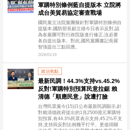
新
軍購特別條例藍自提版本 立院將
冠
成台美貿易協定審查戰場
病
毒
國民黨立法院黨團擬針對軍購特別條例自
專
提版本,國防部長顧立雄今日表示反對,認
區
為各黨團可對行政院版進行修正,沒必要
各自提出版本。對此,國民黨團書記長羅
智強提出三點回應。
2026/01/19
南
台
灣
政治焦點
觀
最新民調！44.3%支持vs.45.2%
點
反對!軍購特別預算民意拉鋸 賴
清德「順應民意」說遭打臉
南
台
台灣民眾黨今(15)日公布最新民調顯示,針
灣
對賴清德政府提出的1兆2500億元軍購特
觀
別預算,有44.3%民眾表示支持,45.2%不支
點
持,支持與反對比例幾乎打平。更值得關