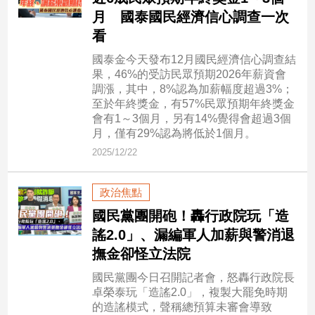
月 國泰國民經濟信心調查一次
建
築/
看
室
國泰金今天發布12月國民經濟信心調查結
內
果，46%的受訪民眾預期2026年薪資會
設
調漲，其中，8%認為加薪幅度超過3%；
計
至於年終獎金，有57%民眾預期年終獎金
旅
會有1～3個月，另有14%覺得會超過3個
遊/
月，僅有29%認為將低於1個月。
美
2025/12/22
食
星
政治焦點
座/
命
國民黨團開砲！轟行政院玩「造
理
謠2.0」、漏編軍人加薪與警消退
消
撫金卻怪立法院
費
國民黨團今日召開記者會，怒轟行政院長
健
卓榮泰玩「造謠2.0」，複製大罷免時期
康/
的造謠模式，聲稱總預算未審會導致
親