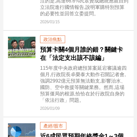
注的是,高達66.6%民眾贊成總統應親自到
立法院進行國情報告,說明軍購特別預算
的必要性並回答立委提問。
娛
2026/01/15
樂
娛
政治焦點
樂
預算卡關4個月誰的錯？關鍵卡
星
聞
在「法定支出該不該編」
流
115年度中央政府總預算案延宕審議逾四
行/
個月,行政院長卓榮泰大動作召開記者會,
時
強調2992億元預算無法動支,影響治水、
尚
國防、空中救援等關鍵業務。然而,這場
預算僵局的根源,恰恰在於行政院自身的
追
「依法行政」問題。
星
2026/01/09
生
產經/股市
活
近6成民眾預期年終獎金1～3個