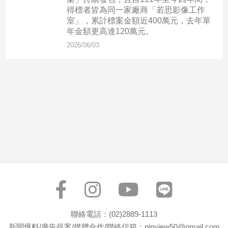
市
得標者皆為同一家廠商「若思影像工作
房
室」，累計標案金額近400萬元，去年單
地
年金額更高達120萬元。
產
2026/06/03
品
觀
點
政
治
政
治
焦
點
品
觀
聯絡電話：(02)2889-1113
點
新聞爆料/廣告提案/媒體合作/聯絡信箱：pinview50@gmail.com