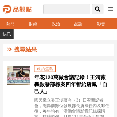
熱門
財經
政治
品論
影音
品
觀
點
財
搜尋結果
經
台
政治焦點
灣
年花120萬做會議記錄！王鴻薇
財
經
轟數發部標案四年都給唐鳳「自
新
己人」
聞
國民黨立委王鴻薇今（3）日召開記者
產
會，砲轟前數位發展部長唐鳳任內及卸任
經/
後，每年均有「活動會議影音記錄採購
股
案」持續發包，且自111年至今四年間，