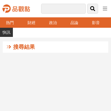
熱門
財經
政治
品論
影音
品
觀
點
財
搜尋結果
經
台
灣
財
經
新
聞
產
經/
股