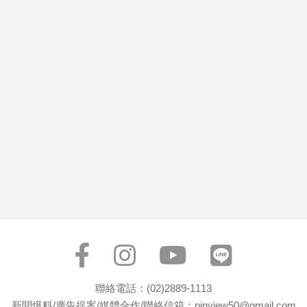
市
房
地
產
品
觀
點
政
治
政
治
焦
點
品
觀
聯絡電話：(02)2889-1113
點
新聞爆料/廣告提案/媒體合作/聯絡信箱：pinview50@gmail.com