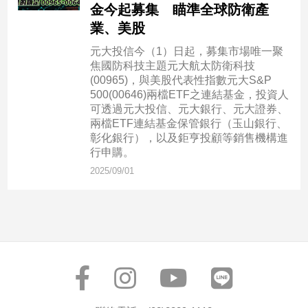
民
金今起募集 瞄準全球防衛產
調
業、美股
國
元大投信今（1）日起，募集市場唯一聚
會
焦國防科技主題元大航太防衛科技
焦
(00965)，與美股代表性指數元大S&P
點
500(00646)兩檔ETF之連結基金，投資人
可透過元大投信、元大銀行、元大證券、
兩檔ETF連結基金保管銀行（玉山銀行、
觀
彰化銀行），以及鉅亨投顧等銷售機構進
行申購。
點
2025/09/01
兩
岸/
國
際
社
會/
地
方