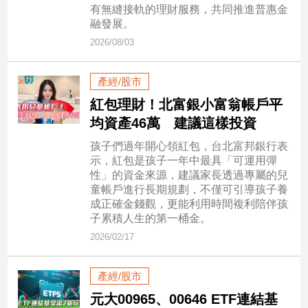
市
有無縫接軌的理財服務，共同推進普惠金
融發展。
房
地
2026/08/03
產
產經/股市
紅包理財！北富銀小富翁帳戶平
品
均資產46萬 建議這樣投資
觀
點
孩子們過年開心領紅包，台北富邦銀行表
政
示，紅包是孩子一年中最具「可運用彈
性」的資金來源，建議家長透過專屬的兒
治
童帳戶進行長期規劃，不僅可引導孩子養
成正確金錢觀，更能利用時間複利陪伴孩
政
子累積人生的第一桶金。
治
焦
2026/02/17
點
品
產經/股市
觀
元大00965、00646 ETF連結基
點