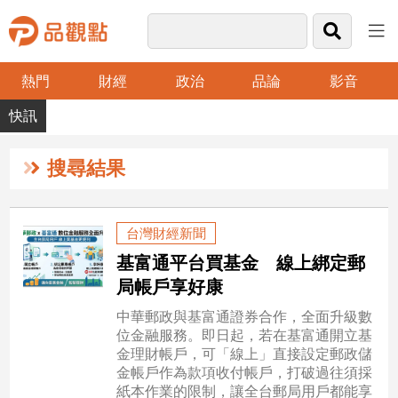
熱門
財經
政治
品論
影音
品
觀
點
財
搜尋結果
經
台
台灣財經新聞
灣
基富通平台買基金 線上綁定郵
財
經
局帳戶享好康
新
中華郵政與基富通證券合作，全面升級數
聞
位金融服務。即日起，若在基富通開立基
產
金理財帳戶，可「線上」直接設定郵政儲
經/
金帳戶作為款項收付帳戶，打破過往須採
股
紙本作業的限制，讓全台郵局用戶都能享