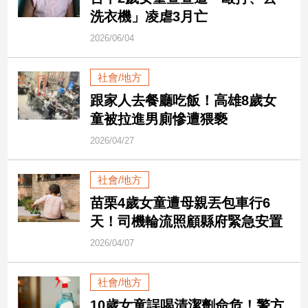
市
洗衣機」凌虐3月亡
房
2026/06/04
地
產
社會/地方
跟家人去餐廳吃飯！高雄8歲女
品
童被拉進男廁慘遭猥褻
觀
點
2026/04/27
政
治
社會/地方
苗栗4歲女童遭母親丟包車行6
政
天！司機輪流照顧縣府緊急安置
治
焦
2026/04/07
點
品
社會/地方
觀
點
10歲女童誤喝清潔劑命危！警方