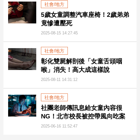
社會/地方
建
5歲女童調整汽車座椅！2歲弟弟
築/
室
竟慘遭壓死
內
2025-08-15 14:27:45
設
計
旅
社會/地方
遊/
彰化雙屍解剖後「女童舌頭咽
美
喉」消失！高大成這樣說
食
2025-08-11 14:31:12
星
座/
命
社會/地方
理
社團老師傳訊息給女童內容很
消
NG！北市校長被控帶風向吃案
費
健
2025-06-16 11:52:47
康/
親