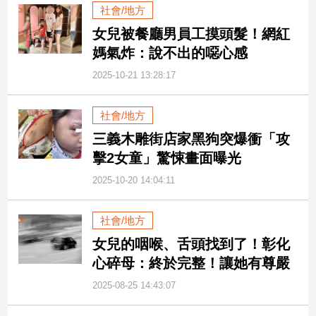
社會/地方
女兒被餐廳男員工摸頭髮！網紅
娛
媽氣炸：說不出的噁心感
樂
2025-10-21 13:28:17
娛
樂
星
社會/地方
聞
三義木雕街店家黑狗突爆衝「攻
流
擊2女童」驚悚畫面曝光
行/
時
2025-10-20 14:04:11
尚
追
社會/地方
星
女兒的咽喉、舌頭找到了！彰化
心碎母：終於完整！讓她有尊嚴
生
2025-08-25 14:43:07
活