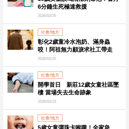
民
6分鐘生死極速救援
調
2026/02/25
國
會
焦
社會/地方
點
彰化2歲童冷水泡奶、滿身蟲
咬！阿祖無力顧淚求社工帶走
觀
2026/02/25
點
社會/地方
兩
開學首日 新莊12歲女童社區墜
岸/
國
樓 當場失去生命跡象
際
2026/02/23
社
會/
地
社會/地方
方
5歲女童彈珠卡喉嚨！全家急