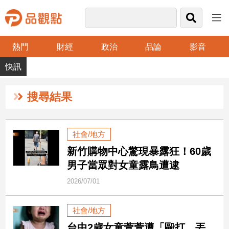
熱門
財經
政治
品論
影音
品
觀
點
財
搜尋結果
經
台
社會/地方
灣
新竹購物中心驚現暴露狂！60歲
財
經
男子當眾對女童露鳥遭逮
新
2026/07/01
聞
產
社會/地方
經/
股
台中2歲女童萱萱遭「毆打、丟