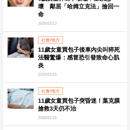
新
壞 鄰居「哈姆立克法」撿回一
冠
命
病
毒
2026/02/13
專
區
社會/地方
11歲女童買包子後車內尖叫猝死
南
法醫驚爆：感冒恐引發致命心肌
台
炎
灣
2026/01/16
觀
點
社會/地方
南
11歲女童買包子突昏迷！葉克膜
台
搶救3天仍不治
灣
觀
2026/01/15
點