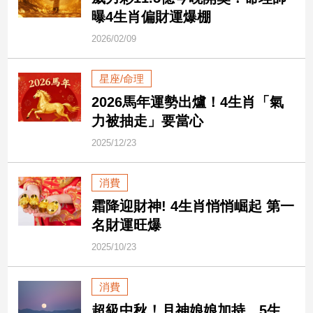
市
曝4生肖偏財運爆棚
房
2026/02/09
地
產
星座/命理
2026馬年運勢出爐！4生肖「氣
品
力被抽走」要當心
觀
點
2025/12/23
政
治
消費
霜降迎財神! 4生肖悄悄崛起 第一
政
名財運旺爆
治
焦
2025/10/23
點
品
消費
觀
點
超級中秋！月神娘娘加持 5生