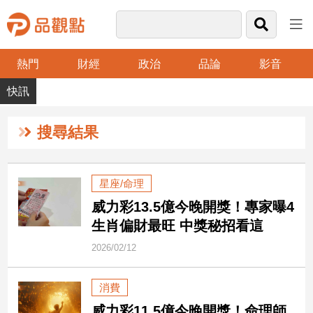
熱門
財經
政治
品論
影音
品
觀
點
財
搜尋結果
經
台
星座/命理
灣
威力彩13.5億今晚開獎！專家曝4
財
經
生肖偏財最旺 中獎秘招看這
新
2026/02/12
聞
產
消費
經/
股
威力彩11.5億今晚開獎！命理師