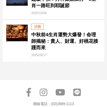
民
肖一路旺到耶誕節
調
2025/10/06
國
會
焦
消費
點
中秋前4生肖運勢大爆發！命理
師揭秘：貴人、財運、好桃花接
踵而來
觀
點
2025/09/17
兩
岸/
國
際
社
會/
地
方
聯絡電話：(02)2889-1113