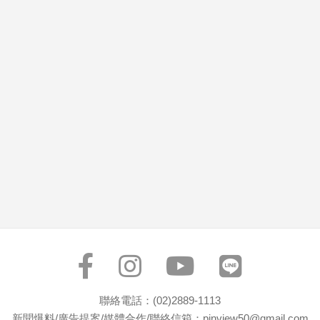
市
房
地
產
品
觀
點
政
治
政
治
焦
點
品
觀
聯絡電話：(02)2889-1113
點
新聞爆料/廣告提案/媒體合作/聯絡信箱：pinview50@gmail.com