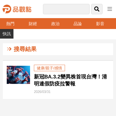
熱門
財經
政治
品論
影音
品
觀
點
財
搜尋結果
經
台
健康/親子/感情
灣
新冠BA.3.2變異株首現台灣！清
財
經
明連假防疫拉警報
新
2026/03/31
聞
產
經/
股