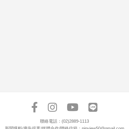
市
房
地
產
品
觀
點
政
治
政
治
焦
點
品
觀
聯絡電話：(02)2889-1113
點
新聞爆料/廣告提案/媒體合作/聯絡信箱：pinview50@gmail.com