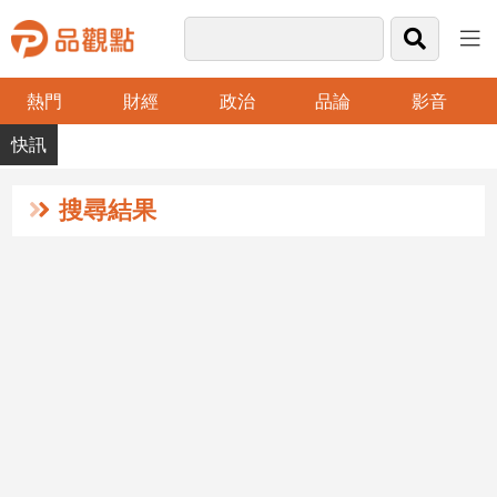
熱門
財經
政治
品論
影音
品
觀
點
財
搜尋結果
經
台
灣
財
經
新
聞
產
經/
股