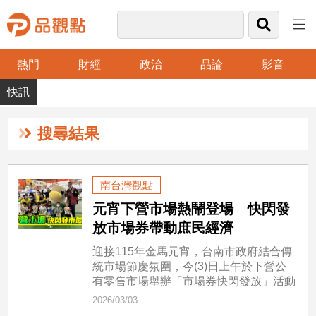
熱門
財經
政治
品論
影音
品
觀
點
財
搜尋結果
經
台
南台灣觀點
灣
元宵下營市場熱鬧登場 快閃發
財
經
放市場券帶動庶民經濟
新
迎接115年金馬元宵，台南市政府結合傳
聞
統市場節慶氛圍，今(3)日上午於下營公
產
有零售市場舉辦「市場券快閃發放」活動
經/
2026/03/03
股