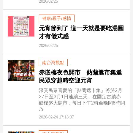
2026/02/25
子/
感
情
健康/親子/感情
藝
元宵節到了 這一天就是要吃湯圓
術
才有儀式感
／
文
2026/02/25
創
／
南台灣觀點
電
影
赤嵌樓夜色開市 熱蘭遮市集邀
推
民眾穿越時空迎元宵
薦
深受民眾喜愛的「熱蘭遮市集」將於2月
科
27日至3月1日連續三天，在國定古蹟赤
技/
嵌樓盛大開市，每日下午2時至晚間8時開
遊
放
戲
2026-02-24 17:18:37
運
動