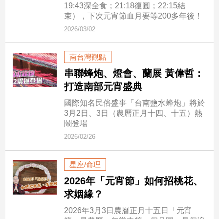
新
19:43深全食；21:18復圓；22:15結
冠
束），下次元宵節血月要等200多年後！
病
2026/03/02
毒
專
區
南台灣觀點
串聯蜂炮、燈會、蘭展 黃偉哲：
打造南部元宵盛典
南
國際知名民俗盛事「台南鹽水蜂炮」將於
台
3月2日、3日（農曆正月十四、十五）熱
灣
鬧登場
觀
2026/02/26
點
星座/命理
南
台
2026年「元宵節」如何招桃花、
灣
求姻緣？
觀
點
2026年3月3日農曆正月十五日「元宵