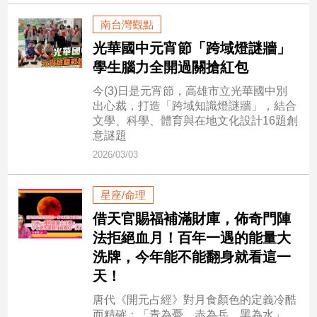
市
南台灣觀點
房
地
光華國中元宵節「跨域燈謎牆」
產
學生腦力全開過關搶紅包
今(3)日是元宵節，高雄市立光華國中別
出心裁，打造「跨域知識燈謎牆」，結合
品
文學、科學、體育與在地文化設計16題創
觀
意謎題
點
2026/03/03
政
治
星座/命理
政
借天官賜福補滿財庫，佈奇門陣
治
法拒絕血月！百年一遇的能量大
焦
洗牌，今年能不能翻身就看這一
點
天！
品
觀
唐代《開元占經》對月食顏色的定義冷酷
點
而精確：「青為憂、赤為兵、黑為水」。