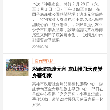
本次「神農市集」將於 2 月 28 日（六）
建
至 3 月 1 日（日）下午 3 點至 9 點，在
築/
凹子底森林公園熱鬧登場！適逢元宵節將
室
近，特別邀請大寮區在地小農現場示範香
內
甜暖心的「紅豆湯圓」，並限量提供200
設
份予市民朋友品嚐，誠摯邀請民眾在春節
計
尾聲來到凹子底神農市集，一次購足中南
旅
部優質當季蔬果。
遊/
2026/02/26
美
食
南台灣觀點
星
座/
彩繪燈籠慶元宵 旗山慢飛天使變
命
身藝術家
理
高雄市政府社會局兒童福利服務中心，委
消
託伊甸基金會辦理旗山早療中心，25日在
費
早療中心舉辦「亮亮元宵・小手畫燈籠」
健
手作活動，邀請20位慢飛天使及家長一起
康/
參與。
親