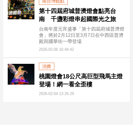
南台灣觀點
寵
物
第十四屆府城普濟燈會點亮台
Pet
南 千盞彩燈串起國際光之旅
台南年度元宵盛事「第十四屆府城普濟燈
會」將於2月12日至3月7日在中西區普濟
影
殿與國華街一帶登場
音
2026-02-06 16:44:42
專
區
消費
桃園燈會18公尺高巨型飛馬主燈
合
登場！網一看全歪樓
作
2026-02-04 13:26:29
媒
體
投
稿