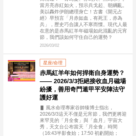
民
當月亮赤紅如火，預示兵戈起、朝綱亂。
調
美以轟炸伊朗總理身亡！古書《開元占
經》早預言「月赤如血，有死王，赤為
國
兵」，歷史巧合讓人不寒而慄。現代人最
會
在意的是赤馬紅羊年磁場如此混亂的元宵
焦
節，我們該如何守住自己的運勢？
點
2026/03/02
觀
星座/命理
點
赤馬紅羊年如何捍衛自身運勢？
—— 2026/3/3拒絕接收血月磁場
兩
紛擾，善用奇門遁甲平安陣法守
岸/
國
護好運
際
▋ 風水命理專家谷帥臻博士指出，
社
2026/3/3這天不僅是元宵節，我們更將迎
會/
來罕見的「月全食」與「血月」宇宙大
地
秀，天文台公布當天「月全食」時間
方
（16:43半影食始；17:50 初虧開始；