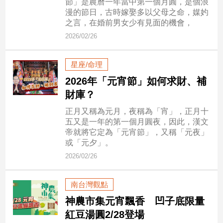
節」是農曆一年當中第一個月圓，是個浪
漫的節日，古時嫁娶多以父母之命，媒妁
之言，在婚前男女少有見面的機會，
娛
2026/02/26
樂
娛
星座/命理
樂
2026年「元宵節」如何求財、補
星
聞
財庫？
流
正月又稱為元月，夜稱為「宵」，正月十
行/
五又是一年的第一個月圓夜，因此，漢文
時
帝就將它定為「元宵節」，又稱「元夜」
尚
或「元夕」。
追
2026/02/26
星
南台灣觀點
神農市集元宵飄香 凹子底限量
生
紅豆湯圓2/28登場
活