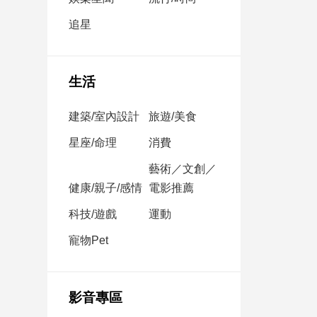
民
調
追星
國
會
焦
生活
點
建築/室內設計
旅遊/美食
觀
星座/命理
消費
點
藝術／文創／
健康/親子/感情
電影推薦
兩
岸/
科技/遊戲
運動
國
際
寵物Pet
社
會/
地
影音專區
方