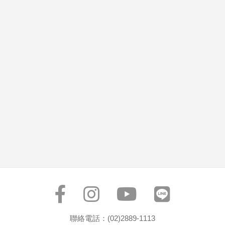
聯絡電話：(02)2889-1113