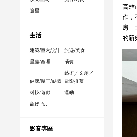
民
高雄
調
追星
作，
國
會
房」
焦
生活
的新
點
建築/室內設計
旅遊/美食
觀
星座/命理
消費
點
藝術／文創／
健康/親子/感情
電影推薦
兩
岸/
科技/遊戲
運動
國
際
寵物Pet
社
會/
地
影音專區
方