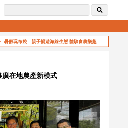
音
親子暢遊海線生態 體驗食農樂趣
玉山金前7月
推廣在地農產新模式