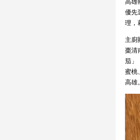
高雄
優先
娛
理，
樂
娛
主廚
樂
棗清
星
聞
茄」
流
蜜桃
行/
時
高雄
尚
追
星
生
活