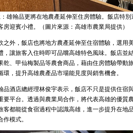
說：雄翰品更將在地農產延伸至住房體驗。飯店特別
客房迎賓小禮。（圖片來源：高雄市農業局提供）
飲之外，飯店也將地方農產延伸至住宿體驗，選用
禮，讓旅客入住時即可品嚐高雄特色風味。飯店並結
果乾、甲仙梅製品等農會商品，藉由住房體驗帶動
循環，提升高雄農產品市場能見度與銷售機會。
翰品酒店總經理林俊宇表示，飯店不只是提供住宿
重要平台。透過與農業局合作，將代表高雄的優質
旅客都能從食宿過程中認識高雄，進一步提升在地
合作模式。