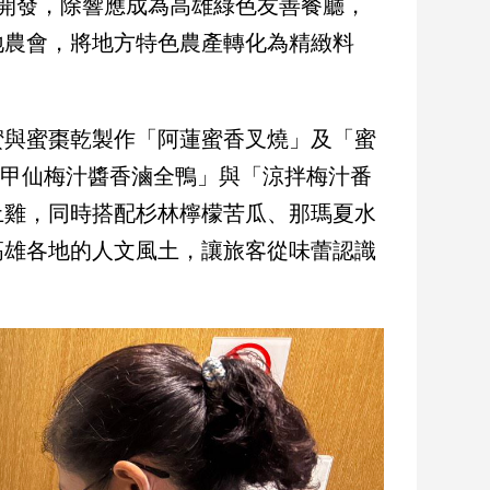
開發，除響應成為高雄綠色友善餐廳，
地農會，將地方特色農產轉化為精緻料
蜜與蜜棗乾製作「阿蓮蜜香叉燒」及「蜜
「甲仙梅汁醬香滷全鴨」與「涼拌梅汁番
土雞，同時搭配杉林檸檬苦瓜、那瑪夏水
高雄各地的人文風土，讓旅客從味蕾認識