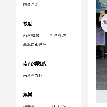
市
國會焦點
房
地
產
觀點
兩岸/國際
社會/地方
品
觀
新冠病毒專區
點
政
治
南台灣觀點
政
南台灣觀點
治
焦
點
娛樂
品
觀
點
娛樂星聞
流行/時尚