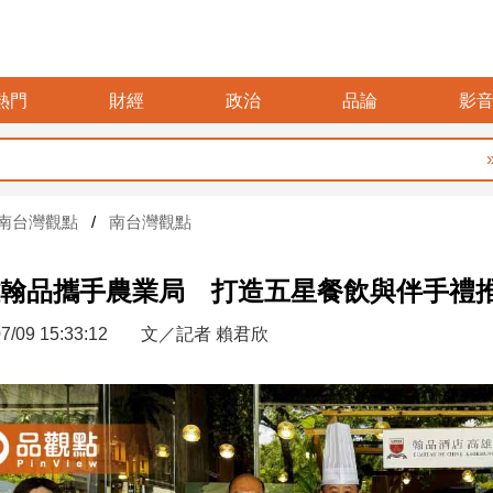
熱門
財經
政治
品論
影
暑假玩布袋 
南台灣觀點
南台灣觀點
翰品攜手農業局 打造五星餐飲與伴手禮
7/09 15:33:12
文／記者 賴君欣