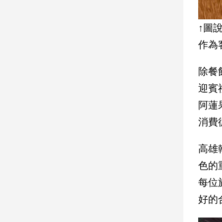
子/
感
↑圖
情
作為
藝
術
／
除餐
文
創
迎賓
／
阿蓮
電
影
消費
推
薦
高雄
科
技/
色的
遊
每位
戲
好的
運
動