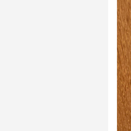
建
築/
室
內
設
計
旅
遊/
美
食
星
座/
命
理
消
費
健
康/
親