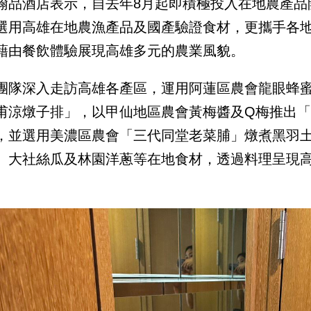
翰品酒店表示，自去年8月起即積極投入在地農產品
選用高雄在地農漁產品及國產驗證食材，更攜手各
藉由餐飲體驗展現高雄多元的農業風貌。
團隊深入走訪高雄各產區，運用阿蓮區農會龍眼蜂
甫涼燉子排」，以甲仙地區農會黃梅醬及Q梅推出
，並選用美濃區農會「三代同堂老菜脯」燉煮黑羽
、大社絲瓜及林園洋蔥等在地食材，透過料理呈現
。