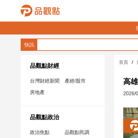
品
觀
點
財
首頁
經
品觀點財經
台
高雄
台灣財經新聞
產經/股市
灣
財
房地產
2026/0
經
新
聞
品觀點政治
產
經/
政治焦點
品觀點民調
股