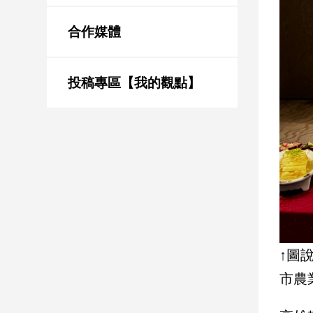
新
冠
合作媒體
病
毒
專
區
投稿專區【我的觀點】
南
台
灣
觀
點
南
台
↑圖
灣
市農
觀
點