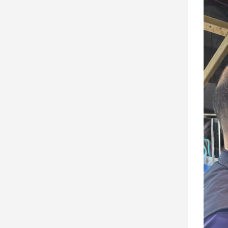
寵
物
Pet
影
音
專
區
合
作
媒
體
投
稿