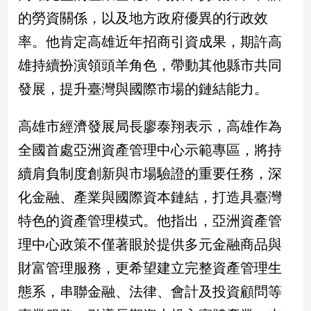
寵
的勞資關係，以及地方政府優異的行政效
物
Pet
率。他肯定高雄近年招商引資成果，期許高
雄持續扮演領頭羊角色，帶動其他縣市共同
影
發展，提升臺灣與國際市場的鏈結能力。
音
專
高雄市經濟發展局長廖泰翔表示，高雄作為
區
全國首處亞洲資產管理中心示範專區，將持
續肩負制度創新與市場驗證的重要任務，深
合
化金融、產業與國際資本鏈結，打造具臺灣
作
特色的資產管理模式。他指出，亞洲資產管
媒
體
理中心政策不僅著眼於提供多元金融商品與
財富管理服務，更希望建立完整資產管理生
投
態系，串聯金融、法律、會計及投資顧問等
稿