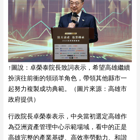
子/
感
情
藝
術
／
文
創
／
↑圖說：卓榮泰院長致詞表示，希望高雄繼續
電
影
扮演往前衝的領頭羊角色，帶領其他縣市一
推
薦
起努力複製成功典範。（圖片來源：高雄市
科
政府提供）
技/
遊
行政院長卓榮泰表示，中央當初選定高雄作
戲
為亞洲資產管理中心示範場域，看中的正是
運
動
高雄完整的產業基礎、高效率勞動力、和諧