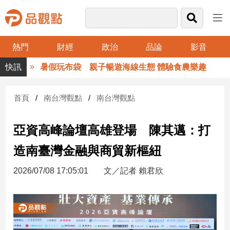
熱門
財經
政治
品論
影音
品
暑假玩布袋 親子暢遊海線生態 體驗食農樂趣
觀
點
財
首頁
南台灣觀點
南台灣觀點
經
亞資高峰論壇高雄登場 陳其邁：打
台
灣
造南臺灣金融與商貿新樞紐
財
經
2026/07/08 17:05:01
文／記者 賴君欣
新
聞
產
經/
股