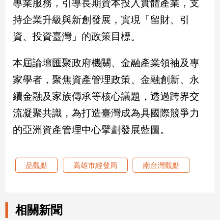
專業服務，引導長期資本投入實體產業，支
專
持企業升級與新創發展，實現「留財、引
區
【我
資、投資臺灣」的政策目標。
的
觀
本屆論壇匯聚政府機關、金融產業領袖及專
點】
家學者，聚焦資產管理政策、金融創新、永
續金融及家族傳承等核心議題，透過跨界交
流凝聚共識，為打造臺灣成為具國際競爭力
的亞洲資產管理中心擘劃發展藍圖。
品觀點
高雄市經發局
南台灣觀點
相關新聞