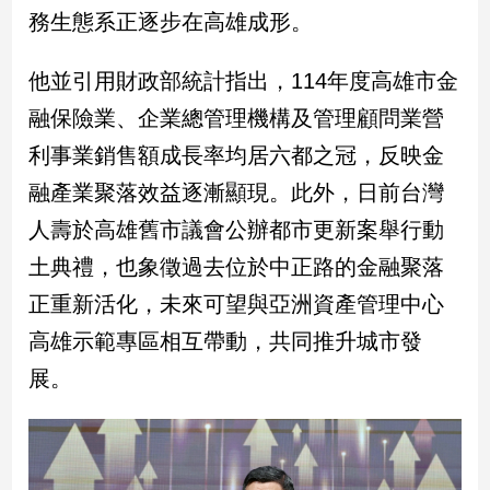
務生態系正逐步在高雄成形。
建
築/
室
他並引用財政部統計指出，114年度高雄市金
內
融保險業、企業總管理機構及管理顧問業營
設
計
利事業銷售額成長率均居六都之冠，反映金
旅
融產業聚落效益逐漸顯現。此外，日前台灣
遊/
美
人壽於高雄舊市議會公辦都市更新案舉行動
食
土典禮，也象徵過去位於中正路的金融聚落
星
正重新活化，未來可望與亞洲資產管理中心
座/
命
高雄示範專區相互帶動，共同推升城市發
理
展。
消
費
健
康/
親