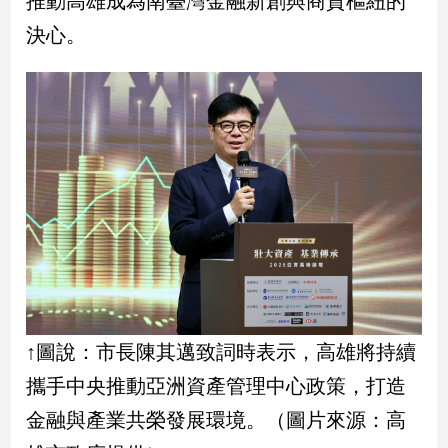
推動高雄成為南臺灣金融新創與商貿樞紐的
民
決心。
調
國
會
焦
點
觀
點
兩
岸/
國
際
↑圖說：市長陳其邁致詞時表示，高雄將持續
社
攜手中央推動亞洲資產管理中心政策，打造
會/
地
金融與產業共榮發展環境。（圖片來源：高
方