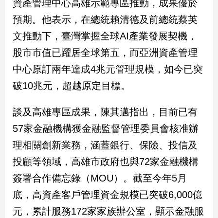
資產管理中心高雄示範專區推動，成果優於
預期。他表示，在總統賴清德及前總統蔡英
娛
文推動下，臺灣掌握全球AI產業發展契機，
樂
股市市值已躍居全球第五，而亞洲資產管理
娛
中心原訂兩年達成4兆元管理規模，如今已突
樂
星
破10兆元，超越原定目標。
聞
流
談及高雄專區成果，陳其邁指出，目前已有
行/
時
57家金融機構獲金融監督管理委員會核准辦
尚
理相關創新業務，涵蓋銀行、保險、投信及
追
星
投顧等領域，高雄市政府也與72家金融機構
簽署合作備忘錄（MOU）。截至今年5月
底，高資產客戶管理資金規模已突破6,000億
生
活
元，累計服務172家家族辦公室，顯示金融服