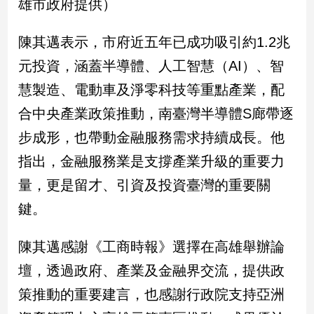
雄市政府提供）
新
冠
病
陳其邁表示，市府近五年已成功吸引約1.2兆
毒
元投資，涵蓋半導體、人工智慧（AI）、智
專
區
慧製造、電動車及淨零科技等重點產業，配
合中央產業政策推動，南臺灣半導體S廊帶逐
南
步成形，也帶動金融服務需求持續成長。他
台
指出，金融服務業是支撐產業升級的重要力
灣
量，更是留才、引資及投資臺灣的重要關
觀
點
鍵。
南
陳其邁感謝《工商時報》選擇在高雄舉辦論
台
灣
壇，透過政府、產業及金融界交流，提供政
觀
策推動的重要建言，也感謝行政院支持亞洲
點