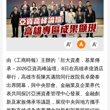
市
房
地
產
品
觀
點
政
由《工商時報》主辦的「壯大資產．基業傳
治
承－2026亞資高峰論壇」8日在高雄承億酒店
政
舉行，高雄市長陳其邁陪同行政院長卓榮泰
治
出席開幕，與中央部會、金融業及企業界代
焦
點
表共同探討亞洲資產管理中心發展、金融創
品
新及家族傳承等議題，展現中央與地方攜手
觀
點