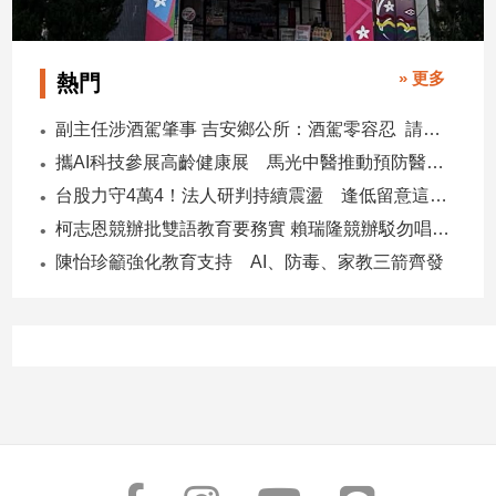
» 更多
熱門
副主任涉酒駕肇事 吉安鄉公所：酒駕零容忍 請辭獲准
攜AI科技參展高齡健康展 馬光中醫推動預防醫學迎接長壽新經濟
台股力守4萬4！法人研判持續震盪 逢低留意這些族群
柯志恩競辦批雙語教育要務實 賴瑞隆競辦駁勿唱衰高雄
陳怡珍籲強化教育支持 AI、防毒、家教三箭齊發