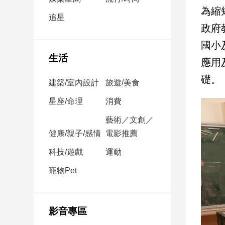
民
為縮
調
追星
政府
國
會
國小
焦
生活
應用
點
礎。
建築/室內設計
旅遊/美食
觀
星座/命理
消費
點
藝術／文創／
健康/親子/感情
電影推薦
兩
岸/
科技/遊戲
運動
國
際
寵物Pet
社
會/
地
影音專區
方