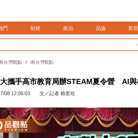
熱門
財經
政治
品論
影
暑假玩布袋 
南台灣觀點
南台灣觀點
大攜手高市教育局辦STEAM夏令營 AI
7/08 12:06:03
文／記者 賴君欣