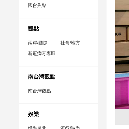
市
國會焦點
房
地
產
觀點
兩岸/國際
社會/地方
品
觀
新冠病毒專區
點
政
治
南台灣觀點
政
南台灣觀點
治
焦
點
娛樂
品
觀
點
娛樂星聞
流行/時尚