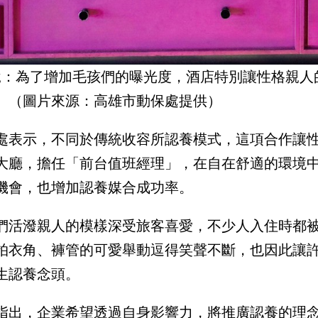
說：為了增加毛孩們的曝光度，酒店特別讓性格親人
。（圖片來源：高雄市動保處提供）
處表示，不同於傳統收容所認養模式，這項合作讓
大廳，擔任「前台值班經理」，在自在舒適的環境
機會，也增加認養媒合成功率。
們活潑親人的模樣深受旅客喜愛，不少人入住時都
拍衣角、褲管的可愛舉動逗得笑聲不斷，也因此讓
生認養念頭。
指出，企業希望透過自身影響力，將推廣認養的理