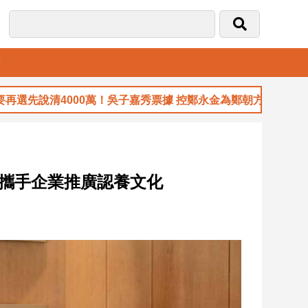
音
00萬！吳子嘉秀票據 控鄭永金為鄭朝方2018選縣長籌錢至今未還
處攜手企業推廣認養文化