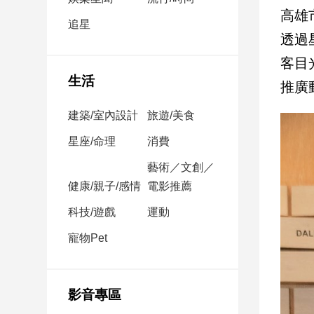
民
高雄
調
追星
透過
國
會
客目
焦
生活
推廣
點
建築/室內設計
旅遊/美食
觀
星座/命理
消費
點
藝術／文創／
健康/親子/感情
電影推薦
兩
岸/
科技/遊戲
運動
國
際
寵物Pet
社
會/
地
影音專區
方