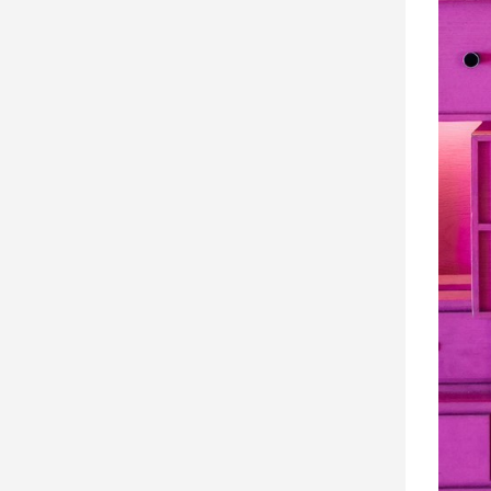
娛
樂
娛
樂
星
聞
流
行/
時
尚
追
星
生
活