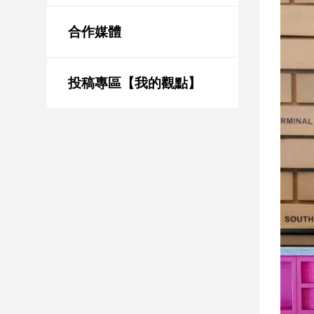
新
冠
合作媒體
病
毒
專
區
投稿專區【我的觀點】
南
台
灣
觀
點
南
台
灣
觀
點