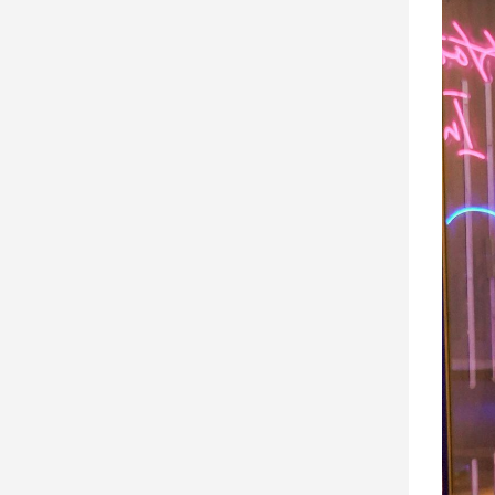
寵
物
Pet
影
音
專
區
合
作
媒
體
投
稿