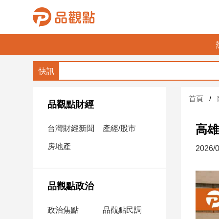
品
觀
點
財
首頁
經
品觀點財經
台
高雄
台灣財經新聞
產經/股市
灣
財
房地產
2026/0
經
新
聞
品觀點政治
產
經/
政治焦點
品觀點民調
股