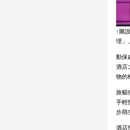
建
築/
室
內
↑圖
設
計
理」
旅
遊/
動保
美
食
酒店
星
物的
座/
命
旅貓
理
手輕
消
費
步萌
健
康/
酒店
親