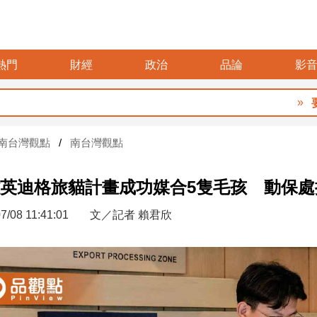
熱門
財經
政治
品論
影
要再選先說清40
南台灣觀點
南台灣觀點
英迪格旅貓計畫成功媒合5隻毛孩 動保
7/08 11:41:01
文／記者 賴君欣