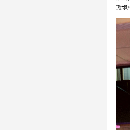
子/
環境
感
情
藝
術
／
文
創
／
電
影
推
薦
科
技/
遊
戲
運
動